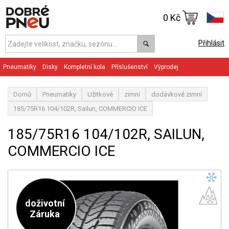
0 Kč
Přihlásit
Pneumatiky
Disky
Kompletní kola
Příslušenství
Výprodej
Domů
Pneumatiky
Užitkové
zimní
dodávkové zimní
185/75R16 104/102R, Sailun, COMMERCIO ICE
185/75R16 104/102R, SAILUN,
COMMERCIO ICE
doživotní
Záruka