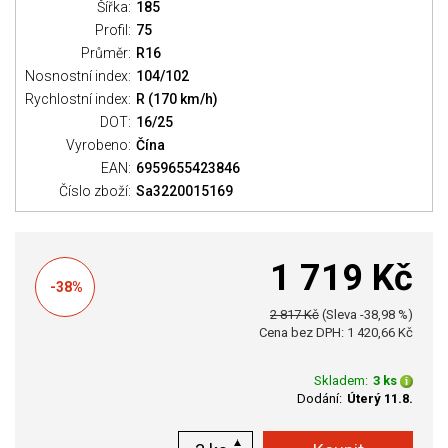
Šířka:
185
Profil:
75
Průměr:
R16
Nosnostní index:
104/102
Rychlostní index:
R (170 km/h)
DOT:
16/25
Vyrobeno:
Čína
EAN:
6959655423846
Číslo zboží:
Sa3220015169
1 719 Kč
-38%
2 817 Kč
(Sleva -38,98 %)
Cena bez DPH: 1 420,66 Kč
Skladem:
3 ks
Dodání:
Úterý 11.8.