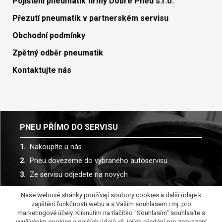
Pojištění pneumatik firmy Dobré Pneu s.r.o.
Přezutí pneumatik v partnerském servisu
Obchodní podmínky
Zpětný odběr pneumatik
Kontaktujte nás
PNEU PŘÍMO DO SERVISU
Nakoupíte u nás
Pneu dovezeme do vybraného autoservisu
Ze servisu odjedete na nových
Naše webové stránky používají soubory cookies a další údaje k
Spolupracujeme s více než 30 autoservisy
zajištění funkčnosti webu a s Vaším souhlasem i mj. pro
marketingové účely. Kliknutím na tlačítko "Souhlasím" souhlasíte s
využíváním cookies a dalších údajů vč. jejích předání pro zobrazení