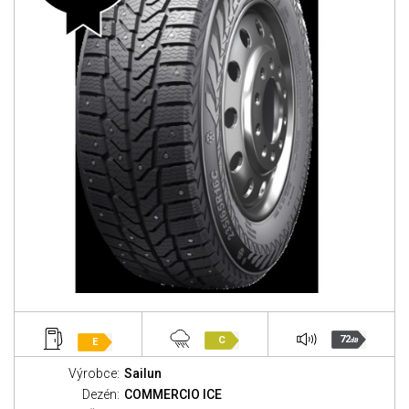
72
C
E
dB
Výrobce:
Sailun
Dezén:
COMMERCIO ICE