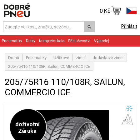
0 Kč
Přihlásit
Pneumatiky
Disky
Kompletní kola
Příslušenství
Výprodej
Domů
Pneumatiky
Užitkové
zimní
dodávkové zimní
205/75R16 110/108R, Sailun, COMMERCIO ICE
205/75R16 110/108R, SAILUN,
COMMERCIO ICE
doživotní
Záruka