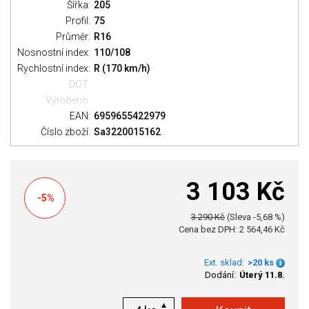
Šířka:
205
Profil:
75
Průměr:
R16
Nosnostní index:
110/108
Rychlostní index:
R (170 km/h)
DOT:
Vyrobeno:
EAN:
6959655422979
Číslo zboží:
Sa3220015162
3 103 Kč
-5%
3 290 Kč
(Sleva -5,68 %)
Cena bez DPH: 2 564,46 Kč
Ext. sklad:
>20 ks
Dodání:
Úterý 11.8.