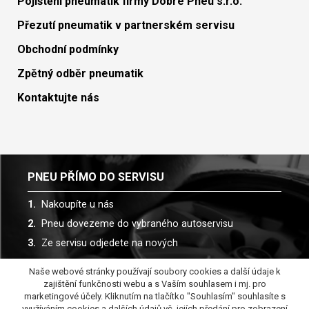
Pojištění pneumatik firmy Dobré Pneu s.r.o.
Přezutí pneumatik v partnerském servisu
Obchodní podmínky
Zpětný odběr pneumatik
Kontaktujte nás
PNEU PŘÍMO DO SERVISU
Nakoupíte u nás
Pneu dovezeme do vybraného autoservisu
Ze servisu odjedete na nových
Naše webové stránky používají soubory cookies a další údaje k
Spolupracujeme s více než 30 autoservisy
zajištění funkčnosti webu a s Vaším souhlasem i mj. pro
marketingové účely. Kliknutím na tlačítko "Souhlasím" souhlasíte s
využíváním cookies a dalších údajů vč. jejích předání pro zobrazení