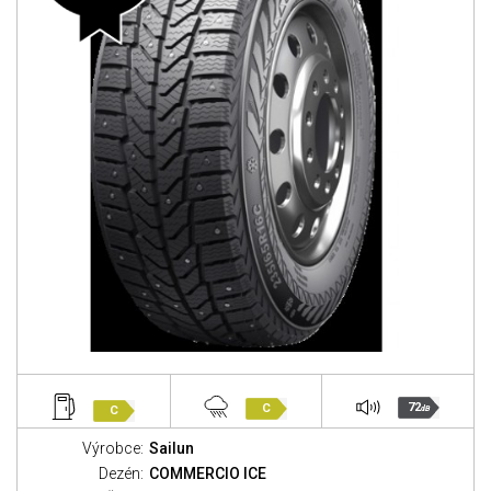
72
C
C
dB
Výrobce:
Sailun
Dezén:
COMMERCIO ICE