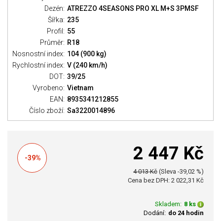
Dezén:
ATREZZO 4SEASONS PRO XL M+S 3PMSF
Šířka:
235
Profil:
55
Průměr:
R18
Nosnostní index:
104 (900 kg)
Rychlostní index:
V (240 km/h)
DOT:
39/25
Vyrobeno:
Vietnam
EAN:
8935341212855
Číslo zboží:
Sa3220014896
2 447 Kč
-39%
4 013 Kč
(Sleva -39,02 %)
Cena bez DPH: 2 022,31 Kč
Skladem:
8 ks
Dodání:
do 24 hodin