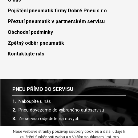
Pojištění pneumatik firmy Dobré Pneu s.r.o.
Přezutí pneumatik v partnerském servisu
Obchodní podmínky
Zpětný odběr pneumatik
Kontaktujte nás
PNEU PŘÍMO DO SERVISU
Nakoupíte u nás
Pneu dovezeme do vybraného autoservisu
Ze servisu odjedete na nových
Naše webové stránky používají soubory cookies a další údaje k
Spolupracujeme s více než 30 autoservisy
zajištění funkčnosti webu a s Vaším souhlasem i mj. pro