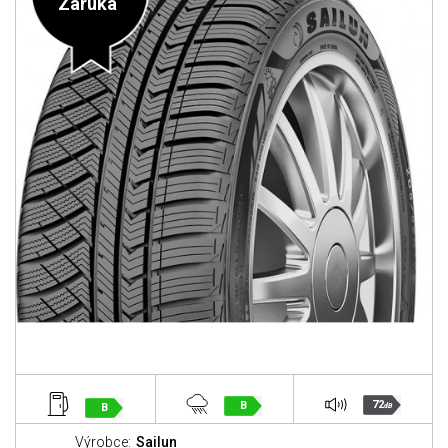
Záruka
72
B
B
dB
Výrobce:
Sailun