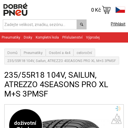
0 Kč
Přihlásit
Pneumatiky
Disky
Kompletní kola
Příslušenství
Výprodej
Domů
Pneumatiky
Osobní a 4x4
celoroční
235/55R18 104V, Sailun, ATREZZO 4SEASONS PRO XL M+S 3PMSF
235/55R18 104V, SAILUN,
ATREZZO 4SEASONS PRO XL
M+S 3PMSF
doživotní