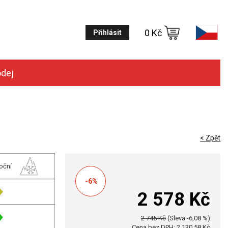
0 Kč
Přihlásit
odej
< Zpět
oční
-6%
2 578 Kč
2 745 Kč
(Sleva -6,08 %)
Cena bez DPH: 2 130,58 Kč