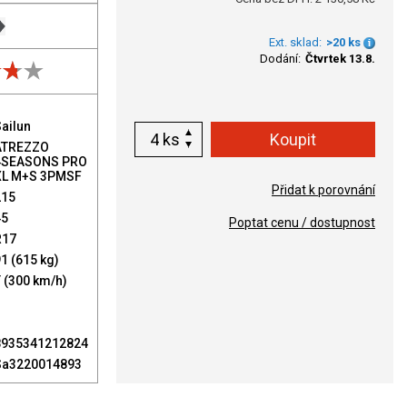
Ext. sklad:
>20 ks
Dodání:
Čtvrtek 13.8.
ailun
ks
ATREZZO
4SEASONS PRO
XL M+S 3PMSF
Přidat k porovnání
215
45
Poptat cenu / dostupnost
R17
1 (615 kg)
 (300 km/h)
8935341212824
Sa3220014893