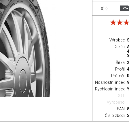
72
dB
Výrobce:
S
Dezén:
Šířka:
Profil:
Průměr:
Nosnostní index:
9
Rychlostní index:
Y
DOT:
Vyrobeno:
EAN:
Číslo zboží: