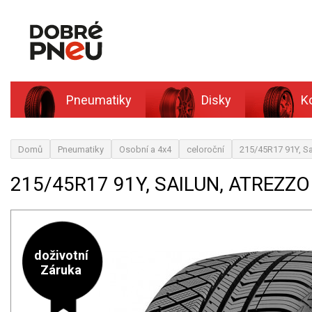
Pneumatiky
Disky
K
Domů
Pneumatiky
Osobní a 4x4
celoroční
215/45R17 91Y, 
215/45R17 91Y, SAILUN, ATREZ
doživotní
Záruka