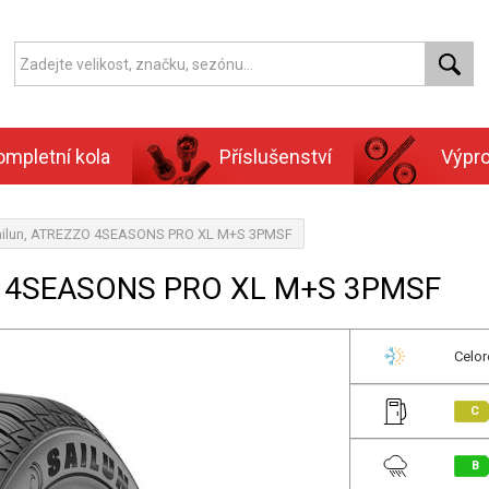
ompletní kola
Příslušenství
Výpr
Sailun, ATREZZO 4SEASONS PRO XL M+S 3PMSF
ZO 4SEASONS PRO XL M+S 3PMSF
Celor
C
B