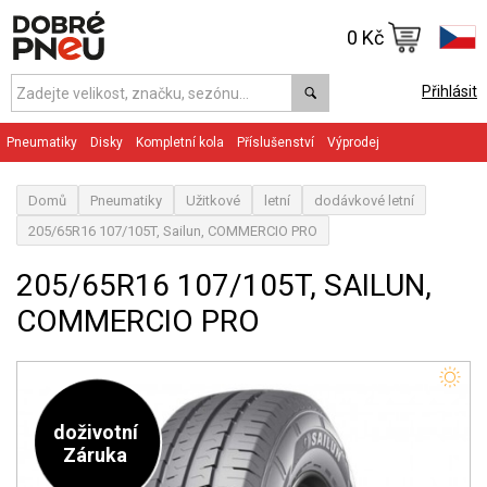
0 Kč
Přihlásit
Pneumatiky
Disky
Kompletní kola
Příslušenství
Výprodej
Domů
Pneumatiky
Užitkové
letní
dodávkové letní
205/65R16 107/105T, Sailun, COMMERCIO PRO
205/65R16 107/105T, SAILUN,
COMMERCIO PRO
doživotní
Záruka