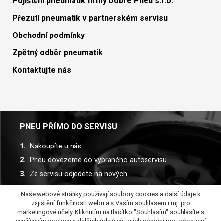
Pojištění pneumatik firmy Dobré Pneu s.r.o.
Přezutí pneumatik v partnerském servisu
Obchodní podmínky
Zpětný odběr pneumatik
Kontaktujte nás
PNEU PŘÍMO DO SERVISU
Nakoupíte u nás
Pneu dovezeme do vybraného autoservisu
Ze servisu odjedete na nových
Naše webové stránky používají soubory cookies a další údaje k
Spolupracujeme s více než 30 autoservisy
zajištění funkčnosti webu a s Vaším souhlasem i mj. pro
marketingové účely. Kliknutím na tlačítko "Souhlasím" souhlasíte s
využíváním cookies a dalších údajů vč. jejích předání pro zobrazení