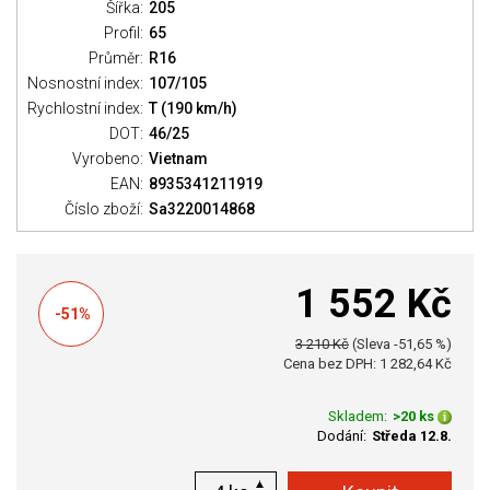
Šířka:
205
Profil:
65
Průměr:
R16
Nosnostní index:
107/105
Rychlostní index:
T (190 km/h)
DOT:
46/25
Vyrobeno:
Vietnam
EAN:
8935341211919
Číslo zboží:
Sa3220014868
1 552 Kč
-51%
3 210 Kč
(Sleva -51,65 %)
Cena bez DPH: 1 282,64 Kč
Skladem:
>20 ks
Dodání:
Středa 12.8.