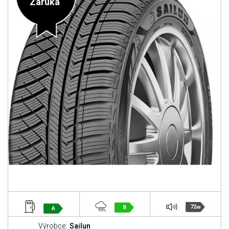
Záruka
72
B
A
dB
Výrobce:
Sailun