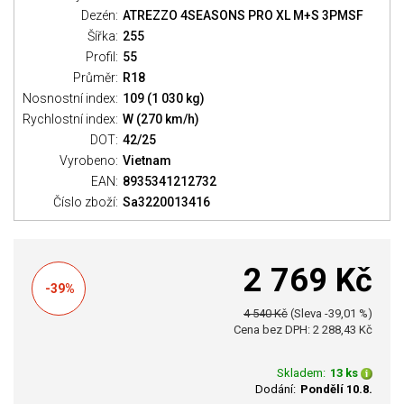
Dezén:
ATREZZO 4SEASONS PRO XL M+S 3PMSF
Šířka:
255
Profil:
55
Průměr:
R18
Nosnostní index:
109 (1 030 kg)
Rychlostní index:
W (270 km/h)
DOT:
42/25
Vyrobeno:
Vietnam
EAN:
8935341212732
Číslo zboží:
Sa3220013416
2 769 Kč
-39%
4 540 Kč
(Sleva -39,01 %)
Cena bez DPH: 2 288,43 Kč
Skladem:
13 ks
Dodání:
Pondělí 10.8.