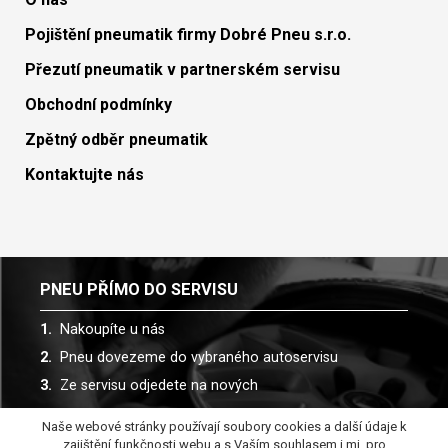
Pojištění pneumatik firmy Dobré Pneu s.r.o.
Přezutí pneumatik v partnerském servisu
Obchodní podmínky
Zpětný odběr pneumatik
Kontaktujte nás
PNEU PŘÍMO DO SERVISU
Nakoupíte u nás
Pneu dovezeme do vybraného autoservisu
Ze servisu odjedete na nových
Naše webové stránky používají soubory cookies a další údaje k
Spolupracujeme s více než 30 autoservisy
zajištění funkčnosti webu a s Vaším souhlasem i mj. pro