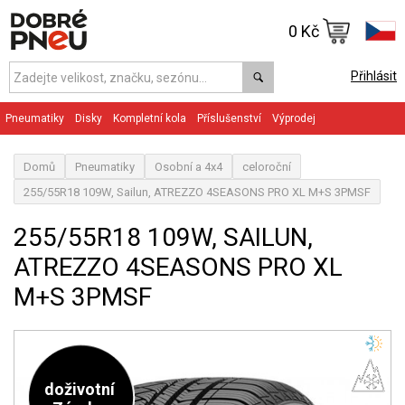
0 Kč
Přihlásit
Pneumatiky
Disky
Kompletní kola
Příslušenství
Výprodej
Domů
Pneumatiky
Osobní a 4x4
celoroční
255/55R18 109W, Sailun, ATREZZO 4SEASONS PRO XL M+S 3PMSF
255/55R18 109W, SAILUN,
ATREZZO 4SEASONS PRO XL
M+S 3PMSF
doživotní