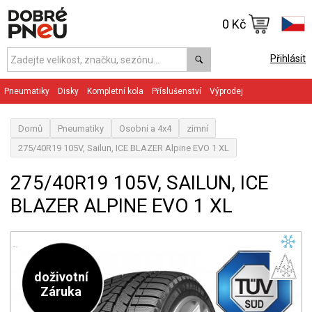
0 Kč
Přihlásit
Pneumatiky
Disky
Kompletní kola
Příslušenství
Výprodej
Domů
Pneumatiky
Osobní a 4x4
zimní
275/40R19 105V, Sailun, ICE BLAZER Alpine EVO 1 XL
275/40R19 105V, SAILUN, ICE
BLAZER ALPINE EVO 1 XL
doživotní
Záruka