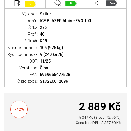
72
B
D
dB
Výrobce:
Sailun
Dezén:
ICE BLAZER Alpine EVO 1 XL
Šířka:
275
Profil:
40
Průměr:
R19
Nosnostní index:
105 (925 kg)
Rychlostní index:
V (240 km/h)
DOT:
11/25
Vyrobeno:
Čína
EAN:
6959655477528
Číslo zboží:
Sa3220012089
2 889 Kč
-42%
5 047 Kč
(Sleva -42,76 %)
Cena bez DPH: 2 387,60 Kč