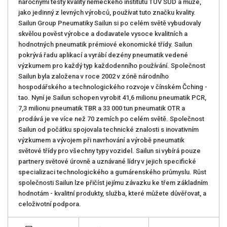
náročnými testy kvality německého institutu TUV SUD a může,
jako jedinný z levných výrobců, používat tuto značku kvality.
Sailun Group Pneumatiky Sailun si po celém světě vybudovaly
skvělou pověst výrobce a dodavatele vysoce kvalitních a
hodnotných pneumatik prémiové ekonomické třídy. Sailun
pokrývá řadu aplikací a vyrábí dezény pneumatik vedené
výzkumem pro každý typ každodenního používání. Společnost
Sailun byla založena v roce 2002 v zóně národního
hospodářského a technologického rozvoje v čínském Čching -
tao. Nyní je Sailun schopen vyrobit 41,6 milionu pneumatik PCR,
7,3 milionu pneumatik TBR a 33 000 tun pneumatik OTR a
prodává je ve více než 70 zemích po celém světě. Společnost
Sailun od počátku spojovala technické znalosti s inovativním
výzkumem a vývojem při navrhování a výrobě pneumatik
světové třídy pro všechny typy vozidel. Sailun si vybírá pouze
partnery světové úrovně a uznávané lídry v jejich specifické
specializaci technologického a gumárenského průmyslu. Růst
společnosti Sailun lze přičíst jejímu závazku ke třem základním
hodnotám - kvalitní produkty, služba, které můžete důvěřovat, a
celoživotní podpora.