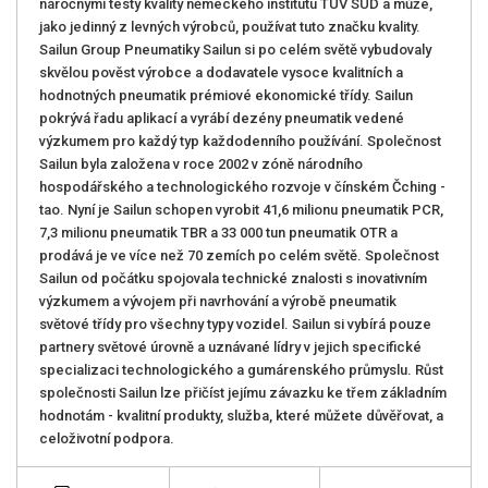
náročnými testy kvality německého institutu TUV SUD a může,
jako jedinný z levných výrobců, používat tuto značku kvality.
Sailun Group Pneumatiky Sailun si po celém světě vybudovaly
skvělou pověst výrobce a dodavatele vysoce kvalitních a
hodnotných pneumatik prémiové ekonomické třídy. Sailun
pokrývá řadu aplikací a vyrábí dezény pneumatik vedené
výzkumem pro každý typ každodenního používání. Společnost
Sailun byla založena v roce 2002 v zóně národního
hospodářského a technologického rozvoje v čínském Čching -
tao. Nyní je Sailun schopen vyrobit 41,6 milionu pneumatik PCR,
7,3 milionu pneumatik TBR a 33 000 tun pneumatik OTR a
prodává je ve více než 70 zemích po celém světě. Společnost
Sailun od počátku spojovala technické znalosti s inovativním
výzkumem a vývojem při navrhování a výrobě pneumatik
světové třídy pro všechny typy vozidel. Sailun si vybírá pouze
partnery světové úrovně a uznávané lídry v jejich specifické
specializaci technologického a gumárenského průmyslu. Růst
společnosti Sailun lze přičíst jejímu závazku ke třem základním
hodnotám - kvalitní produkty, služba, které můžete důvěřovat, a
celoživotní podpora.