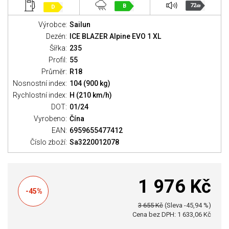
72
B
D
dB
Výrobce:
Sailun
Dezén:
ICE BLAZER Alpine EVO 1 XL
Šířka:
235
Profil:
55
Průměr:
R18
Nosnostní index:
104 (900 kg)
Rychlostní index:
H (210 km/h)
DOT:
01/24
Vyrobeno:
Čína
EAN:
6959655477412
Číslo zboží:
Sa3220012078
1 976 Kč
-45%
3 655 Kč
(Sleva -45,94 %)
Cena bez DPH: 1 633,06 Kč