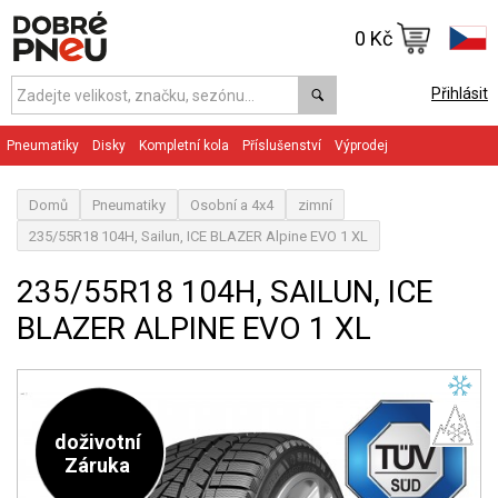
0 Kč
Přihlásit
Pneumatiky
Disky
Kompletní kola
Příslušenství
Výprodej
Domů
Pneumatiky
Osobní a 4x4
zimní
235/55R18 104H, Sailun, ICE BLAZER Alpine EVO 1 XL
235/55R18 104H, SAILUN, ICE
BLAZER ALPINE EVO 1 XL
doživotní
Záruka