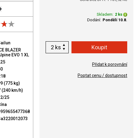
Skladem:
2 ks
Dodání:
Pondělí 10.8.
ailun
ks
ICE BLAZER
lpine EVO 1 XL
225
Přidat k porovnání
50
Poptat cenu / dostupnost
R18
9 (775 kg)
 (240 km/h)
12/25
Čína
6959655477368
Sa3220012073