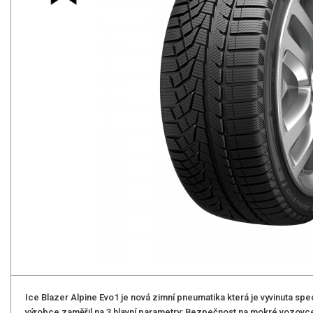
Ice Blazer Alpine Evo1 je nová zimní pneumatika která je vyvinuta spe
výrobce zaměřil na 3 hlavní parametry: Bezpečnost na mokré vozovce