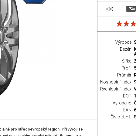
72
dB
Výrobce:
S
Dezén:
A
Šířka:
Profil:
Průměr:
Nosnostní index:
9
Rychlostní index:
V
DOT:
Vyrobeno:
EAN:
Číslo zboží:
ciálně pro středoevropský region. Při vývoji se
, výkon na sněhu, vysoký nájezd. Pneumatika