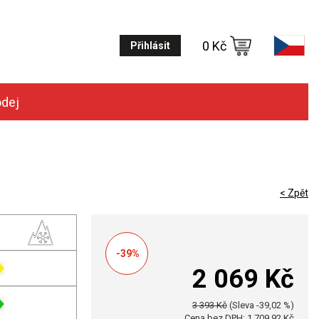
0 Kč
Přihlásit
odej
< Zpět
-39%
2 069 Kč
3 393 Kč
(Sleva -39,02 %)
Cena bez DPH: 1 709,92 Kč