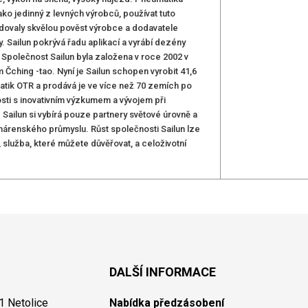
ko jedinný z levných výrobců, používat tuto
udovaly skvělou pověst výrobce a dodavatele
 Sailun pokrývá řadu aplikací a vyrábí dezény
polečnost Sailun byla založena v roce 2002 v
ching -tao. Nyní je Sailun schopen vyrobit 41,6
atik OTR a prodává je ve více než 70 zemích po
sti s inovativním výzkumem a vývojem při
 Sailun si vybírá pouze partnery světové úrovně a
umárenského průmyslu. Růst společnosti Sailun lze
, služba, které můžete důvěřovat, a celoživotní
DALŠÍ INFORMACE
1 Netolice
Nabídka předzásobení