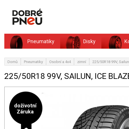
Pneumatiky
Disky
K
Domů
Pneumatiky
Osobní a 4x4
zimní
225/50R18 99V, Sailun
225/50R18 99V, SAILUN, ICE BLAZ
doživotní
Záruka