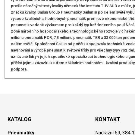
prošla náročnými testy kvality německého institutu TUV SUD a může, ja
značku kvality. Sailun Group Pneumatiky Sailun si po celém světě vyb
vysoce kvalitních a hodnotných pneumatik prémiové ekonomické třídy.
pneumatik vedené výzkumem pro každý typ každodenního používání. S
zóně národního hospodářského a technologického rozvoje v čínském Č
milionu pneumatik PCR, 7,3 milionu pneumatik TBR a 33 000 tun pneum
celém světě. Společnost Sailun od počátku spojovala technické znalo
navrhování a výrobě pneumatik světové třídy pro všechny typy vozidel.
uznávané lídry v jejich specifické specializaci technologického a g
přičíst jejímu závazku ke třem základním hodnotám - kvalitní produkty
podpora.
KATALOG
KONTAKT
Pneumatiky
Nádražní 59, 384 1