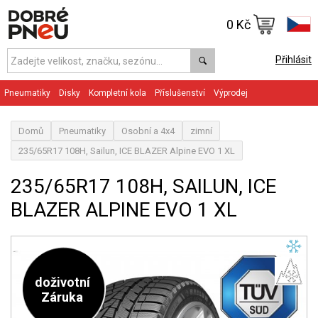
0 Kč
Přihlásit
Pneumatiky
Disky
Kompletní kola
Příslušenství
Výprodej
Domů
Pneumatiky
Osobní a 4x4
zimní
235/65R17 108H, Sailun, ICE BLAZER Alpine EVO 1 XL
235/65R17 108H, SAILUN, ICE
BLAZER ALPINE EVO 1 XL
doživotní
Záruka