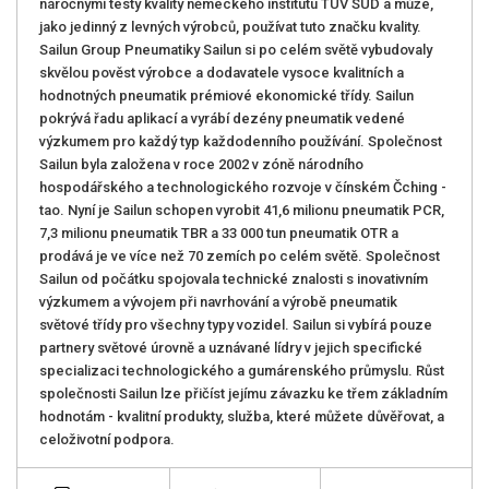
náročnými testy kvality německého institutu TUV SUD a může,
jako jedinný z levných výrobců, používat tuto značku kvality.
Sailun Group Pneumatiky Sailun si po celém světě vybudovaly
skvělou pověst výrobce a dodavatele vysoce kvalitních a
hodnotných pneumatik prémiové ekonomické třídy. Sailun
pokrývá řadu aplikací a vyrábí dezény pneumatik vedené
výzkumem pro každý typ každodenního používání. Společnost
Sailun byla založena v roce 2002 v zóně národního
hospodářského a technologického rozvoje v čínském Čching -
tao. Nyní je Sailun schopen vyrobit 41,6 milionu pneumatik PCR,
7,3 milionu pneumatik TBR a 33 000 tun pneumatik OTR a
prodává je ve více než 70 zemích po celém světě. Společnost
Sailun od počátku spojovala technické znalosti s inovativním
výzkumem a vývojem při navrhování a výrobě pneumatik
světové třídy pro všechny typy vozidel. Sailun si vybírá pouze
partnery světové úrovně a uznávané lídry v jejich specifické
specializaci technologického a gumárenského průmyslu. Růst
společnosti Sailun lze přičíst jejímu závazku ke třem základním
hodnotám - kvalitní produkty, služba, které můžete důvěřovat, a
celoživotní podpora.