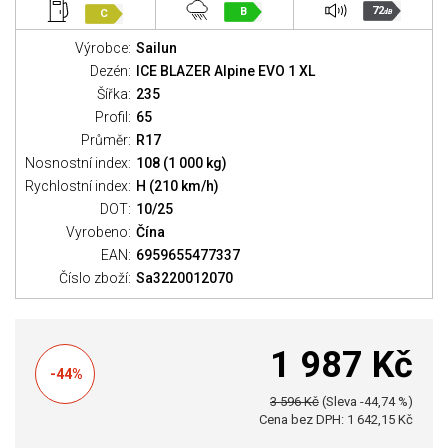
72
B
C
dB
Výrobce:
Sailun
Dezén:
ICE BLAZER Alpine EVO 1 XL
Šířka:
235
Profil:
65
Průměr:
R17
Nosnostní index:
108 (1 000 kg)
Rychlostní index:
H (210 km/h)
DOT:
10/25
Vyrobeno:
Čína
EAN:
6959655477337
Číslo zboží:
Sa3220012070
1 987 Kč
-44%
3 596 Kč
(Sleva -44,74 %)
Cena bez DPH: 1 642,15 Kč