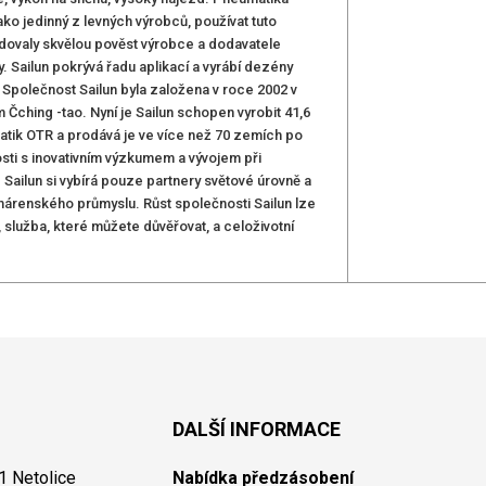
ko jedinný z levných výrobců, používat tuto
udovaly skvělou pověst výrobce a dodavatele
 Sailun pokrývá řadu aplikací a vyrábí dezény
polečnost Sailun byla založena v roce 2002 v
ching -tao. Nyní je Sailun schopen vyrobit 41,6
atik OTR a prodává je ve více než 70 zemích po
sti s inovativním výzkumem a vývojem při
 Sailun si vybírá pouze partnery světové úrovně a
umárenského průmyslu. Růst společnosti Sailun lze
, služba, které můžete důvěřovat, a celoživotní
DALŠÍ INFORMACE
1 Netolice
Nabídka předzásobení