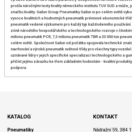
prošla náročnými testy kvality německého institutu TUV SUD a může, ja
značku kvality. Sailun Group Pneumatiky Sailun si po celém světě vyb
vysoce kvalitních a hodnotných pneumatik prémiové ekonomické třídy.
pneumatik vedené výzkumem pro každý typ každodenního používání. S
zóně národního hospodářského a technologického rozvoje v čínském Č
milionu pneumatik PCR, 7,3 milionu pneumatik TBR a 33 000 tun pneum
celém světě. Společnost Sailun od počátku spojovala technické znalo
navrhování a výrobě pneumatik světové třídy pro všechny typy vozidel.
uznávané lídry v jejich specifické specializaci technologického a g
přičíst jejímu závazku ke třem základním hodnotám - kvalitní produkty
podpora.
KATALOG
KONTAKT
Pneumatiky
Nádražní 59, 384 1