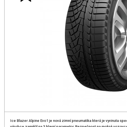
Ice Blazer Alpine Evo1 je nová zimní pneumatika která je vyvinuta spe
výrobce zaměřil na 3 hlavní parametry: Bezpečnost na mokré vozovce