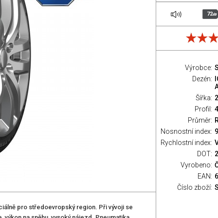
72
dB
Výrobce:
S
Dezén:
A
Šířka:
Profil:
Průměr:
Nosnostní index:
9
Rychlostní index:
V
DOT:
Vyrobeno:
EAN:
Číslo zboží:
ciálně pro středoevropský region. Při vývoji se
, výkon na sněhu, vysoký nájezd. Pneumatika