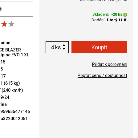
Skladem:
>20 ks
Dodání:
Úterý 11.8.
ailun
ks
ICE BLAZER
lpine EVO 1 XL
215
Přidat k porovnání
45
Poptat cenu / dostupnost
R17
1 (615 kg)
 (240 km/h)
29/24
Čína
6959655477146
Sa3220012051