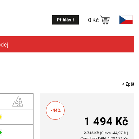
0 Kč
Přihlásit
odej
< Zpět
-44%
1 494 Kč
2 715 Kč
(Sleva -44,97 %)
Cena bez DPH: 1 234,71 Kč