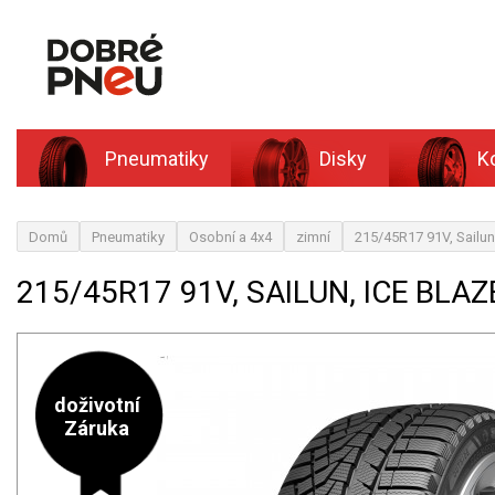
Pneumatiky
Disky
K
Domů
Pneumatiky
Osobní a 4x4
zimní
215/45R17 91V, Sailun
215/45R17 91V, SAILUN, ICE BLAZ
doživotní
Záruka