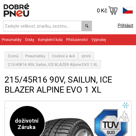
0 Kč
Přihlásit
Pneumatiky
Disky
Kompletní kola
Příslušenství
Výprodej
Domů
Pneumatiky
Osobní a 4x4
zimní
215/45R16 90V, Sailun, ICE BLAZER Alpine EVO 1 XL
215/45R16 90V, SAILUN, ICE
BLAZER ALPINE EVO 1 XL
doživotní
Záruka