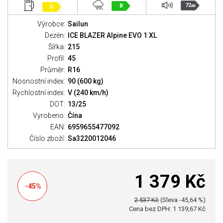
72
B
D
dB
Výrobce:
Sailun
Dezén:
ICE BLAZER Alpine EVO 1 XL
Šířka:
215
Profil:
45
Průměr:
R16
Nosnostní index:
90 (600 kg)
Rychlostní index:
V (240 km/h)
DOT:
13/25
Vyrobeno:
Čína
EAN:
6959655477092
Číslo zboží:
Sa3220012046
1 379 Kč
-45%
2 537 Kč
(Sleva -45,64 %)
Cena bez DPH: 1 139,67 Kč