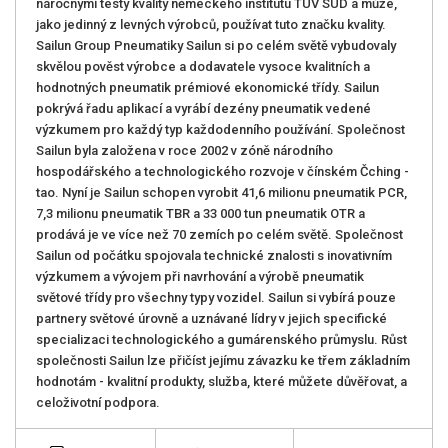
náročnými testy kvality německého institutu TUV SUD a může,
jako jedinný z levných výrobců, používat tuto značku kvality.
Sailun Group Pneumatiky Sailun si po celém světě vybudovaly
skvělou pověst výrobce a dodavatele vysoce kvalitních a
hodnotných pneumatik prémiové ekonomické třídy. Sailun
pokrývá řadu aplikací a vyrábí dezény pneumatik vedené
výzkumem pro každý typ každodenního používání. Společnost
Sailun byla založena v roce 2002 v zóně národního
hospodářského a technologického rozvoje v čínském Čching -
tao. Nyní je Sailun schopen vyrobit 41,6 milionu pneumatik PCR,
7,3 milionu pneumatik TBR a 33 000 tun pneumatik OTR a
prodává je ve více než 70 zemích po celém světě. Společnost
Sailun od počátku spojovala technické znalosti s inovativním
výzkumem a vývojem při navrhování a výrobě pneumatik
světové třídy pro všechny typy vozidel. Sailun si vybírá pouze
partnery světové úrovně a uznávané lídry v jejich specifické
specializaci technologického a gumárenského průmyslu. Růst
společnosti Sailun lze přičíst jejímu závazku ke třem základním
hodnotám - kvalitní produkty, služba, které můžete důvěřovat, a
celoživotní podpora.