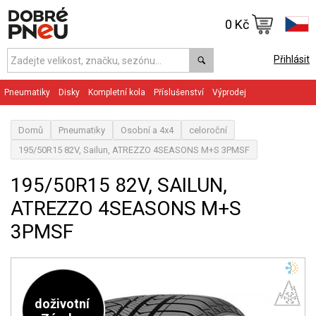
0 Kč
Přihlásit
Pneumatiky
Disky
Kompletní kola
Příslušenství
Výprodej
Domů
Pneumatiky
Osobní a 4x4
celoroční
195/50R15 82V, Sailun, ATREZZO 4SEASONS M+S 3PMSF
195/50R15 82V, SAILUN,
ATREZZO 4SEASONS M+S
3PMSF
doživotní