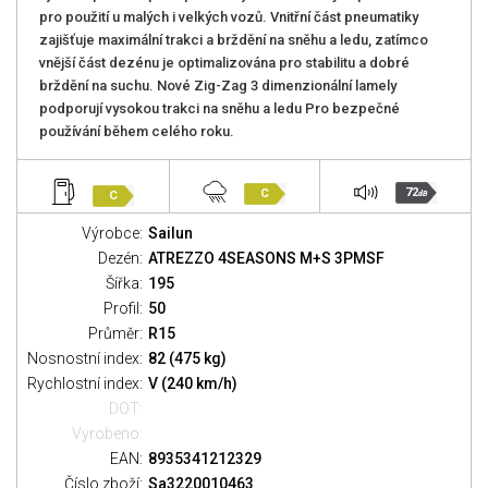
pro použití u malých i velkých vozů. Vnitřní část pneumatiky
zajišťuje maximální trakci a brždění na sněhu a ledu, zatímco
vnější část dezénu je optimalizována pro stabilitu a dobré
brždění na suchu. Nové Zig-Zag 3 dimenzionální lamely
podporují vysokou trakci na sněhu a ledu Pro bezpečné
používání během celého roku.
72
C
C
dB
Výrobce:
Sailun
Dezén:
ATREZZO 4SEASONS M+S 3PMSF
Šířka:
195
Profil:
50
Průměr:
R15
Nosnostní index:
82 (475 kg)
Rychlostní index:
V (240 km/h)
DOT:
Vyrobeno:
EAN:
8935341212329
Číslo zboží:
Sa3220010463