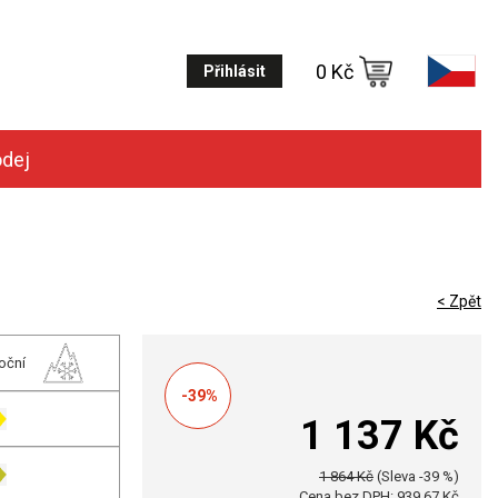
0 Kč
Přihlásit
odej
< Zpět
oční
-39%
1 137 Kč
1 864 Kč
(Sleva -39 %)
Cena bez DPH: 939,67 Kč