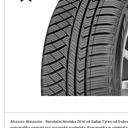
Atrezzo 4Seasons - Revoluční­ Novinka 2016 od Sailun Tyres od Dob
pneumatika vyvinutá pro evropské podmínky. Pneumatika je optimalizov