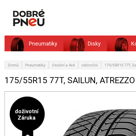
Pneumatiky
Disky
K
Domů
Pneumatiky
Osobní a 4x4
celoroční
175/55R15 77T, 
175/55R15 77T, SAILUN, ATREZ
doživotní
Záruka