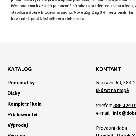
část pneumatiky zajišťuje maximální trakci a brždění na sněhu a ledu,
stabilitu a dobré brždění na suchu. Nové Zig-Zag 3 dimenzionální lam
bezpečné používání během celého roku.
KATALOG
KONTAKT
Pneumatiky
Nádražní 59, 384 1
ukázat na mapě
Disky
Kompletní kola
telefon:
388 324 0
e-mail:
info@dob
Příslušenství
Výprodej
Provozní doba
Výrobci
Pondělí - Pátek 8.