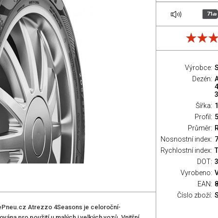
71
dB
Výrobce:
S
Dezén:
Šířka:
Profil:
Průměr:
Nosnostní index:
7
Rychlostní index:
T
DOT:
Vyrobeno:
EAN:
Číslo zboží:
rePneu.cz Atrezzo 4Seasons je celoroční­
ána pro použití u malých i velkých vozů. Vnitřní