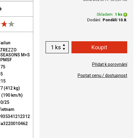
Skladem:
1 ks
Dodání:
Pondělí 10.8.
ailun
ks
ATREZZO
4SEASONS M+S
3PMSF
Přidat k porovnání
175
55
Poptat cenu / dostupnost
R15
7 (412 kg)
 (190 km/h)
30/25
Vietnam
8935341212312
Sa3220010462