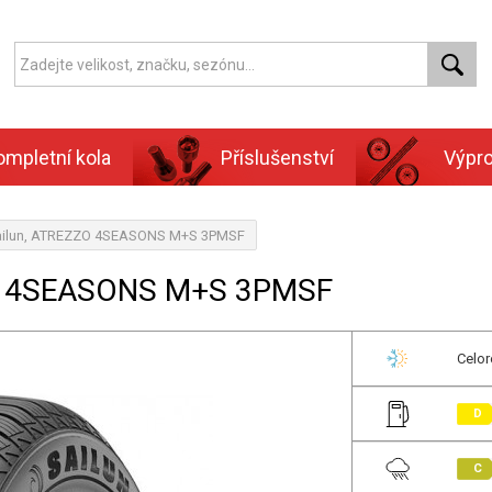
ompletní kola
Příslušenství
Výpr
Sailun, ATREZZO 4SEASONS M+S 3PMSF
ZO 4SEASONS M+S 3PMSF
Celor
D
C