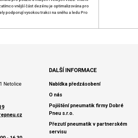
 zatímco vnější část dezénu je optimalizována pro
ely podporují vysokou trakci na sněhu a ledu Pro
DALŠÍ INFORMACE
1 Netolice
Nabídka předzásobení
O nás
Pojištění pneumatik firmy Dobré
19
Pneu s.r.o.
repneu.cz
Přezutí pneumatik v partnerském
servisu
00 - 16.30