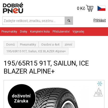
0 Kč
Přihlásit
Pneumatiky
Disky
Kompletní kola
Příslušenství
Výprodej
Domů
Pneumatiky
Osobní a 4x4
zimní
195/65R15 91T, Sailun, ICE BLAZER Alpine+
195/65R15 91T, SAILUN, ICE
BLAZER ALPINE+
doživotní
Záruka