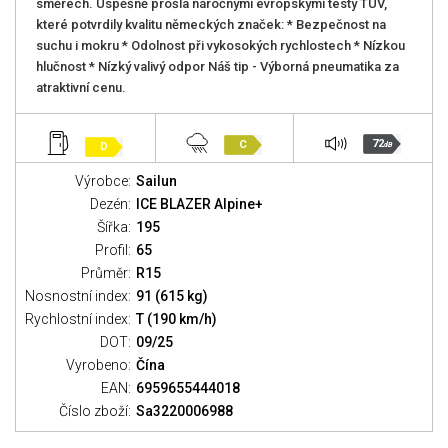
směrech. Úspěšně prošla náročnými evropskými testy TUV,
které potvrdily kvalitu německých značek: * Bezpečnost na
suchu i mokru * Odolnost při vykosokých rychlostech * Nízkou
hlučnost * Nízký valivý odpor Náš tip - Výborná pneumatika za
atraktivní cenu.
72
C
D
dB
Výrobce:
Sailun
Dezén:
ICE BLAZER Alpine+
Šířka:
195
Profil:
65
Průměr:
R15
Nosnostní index:
91 (615 kg)
Rychlostní index:
T (190 km/h)
DOT:
09/25
Vyrobeno:
Čína
EAN:
6959655444018
Číslo zboží:
Sa3220006988