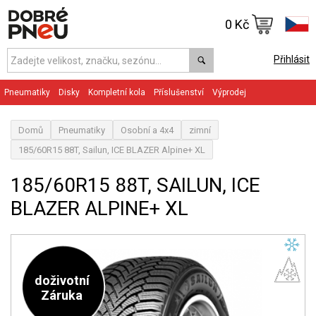
0 Kč
Přihlásit
Pneumatiky
Disky
Kompletní kola
Příslušenství
Výprodej
Domů
Pneumatiky
Osobní a 4x4
zimní
185/60R15 88T, Sailun, ICE BLAZER Alpine+ XL
185/60R15 88T, SAILUN, ICE
BLAZER ALPINE+ XL
doživotní
Záruka