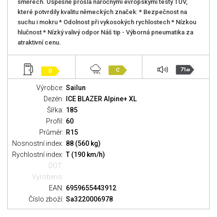
směrech. Úspěšně prošla náročnými evropskými testy TUV,
které potvrdily kvalitu německých značek: * Bezpečnost na
suchu i mokru * Odolnost při vykosokých rychlostech * Nízkou
hlučnost * Nízký valivý odpor Náš tip - Výborná pneumatika za
atraktivní cenu.
71
C
D
dB
Výrobce:
Sailun
Dezén:
ICE BLAZER Alpine+ XL
Šířka:
185
Profil:
60
Průměr:
R15
Nosnostní index:
88 (560 kg)
Rychlostní index:
T (190 km/h)
DOT:
Vyrobeno:
EAN:
6959655443912
Číslo zboží:
Sa3220006978