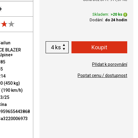
Skladem:
>20 ks
Dodání:
do 24 hodin
ailun
ks
ICE BLAZER
lpine+
185
Přidat k porovnání
55
Poptat cenu / dostupnost
R14
0 (450 kg)
 (190 km/h)
13/25
Čína
6959655443868
Sa3220006973