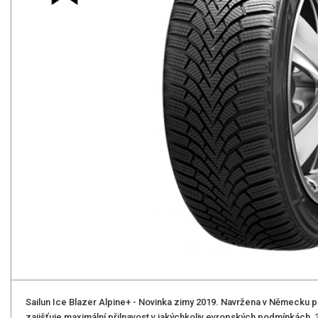
Sailun Ice Blazer Alpine+ - Novinka zimy 2019. Navržena v Německu p
zajišťuje maximální přilnavost v jakýchkoliv evropských podmínkách. 