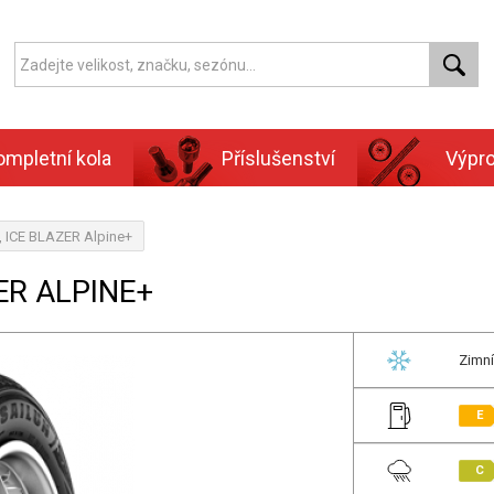
ompletní kola
Příslušenství
Výpr
, ICE BLAZER Alpine+
ER ALPINE+
Zimní
E
C