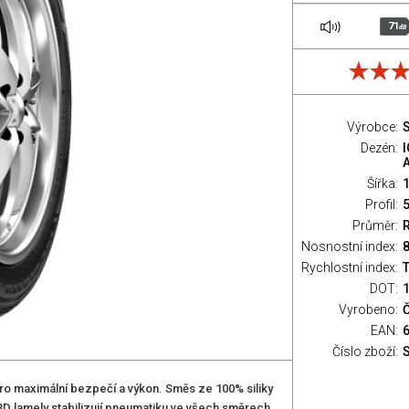
71
dB
Výrobce:
S
Dezén:
A
Šířka:
Profil:
Průměr:
Nosnostní index:
8
Rychlostní index:
T
DOT:
Vyrobeno:
EAN:
Číslo zboží:
ro maximální­ bezpečí a výkon. Směs ze 100% siliky
3D lamely stabilizují­ pneumatiku ve všech směrech.