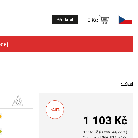
0 Kč
Přihlásit
odej
< Zpět
-44%
1 103 Kč
1 997 Kč
(Sleva -44,77 %)
Cena bez DPH: 911,57 Kč