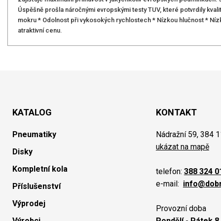
Úspěšně prošla náročnými evropskými testy TUV, které potvrdily kva
mokru * Odolnost při vykosokých rychlostech * Nízkou hlučnost * Nízk
atraktivní cenu.
KATALOG
KONTAKT
Pneumatiky
Nádražní 59, 384 1
ukázat na mapě
Disky
Kompletní kola
telefon:
388 324 0
e-mail:
info@dob
Příslušenství
Výprodej
Provozní doba
Výrobci
Pondělí - Pátek 8.