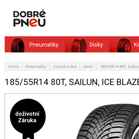
Pneumatiky
Disky
K
Domů
Pneumatiky
Osobní a 4x4
zimní
185/55R14 80T, Sailun
185/55R14 80T, SAILUN, ICE BLAZ
doživotní
Záruka