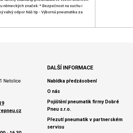
litu německých značek: * Bezpečnost na suchu i
ý valivý odpor Náš tip - Výborná pneumatika za
DALŠÍ INFORMACE
1 Netolice
Nabídka předzásobení
O nás
Pojištění pneumatik firmy Dobré
19
Pneu s.r.o.
repneu.cz
Přezutí pneumatik v partnerském
servisu
00 - 16.30