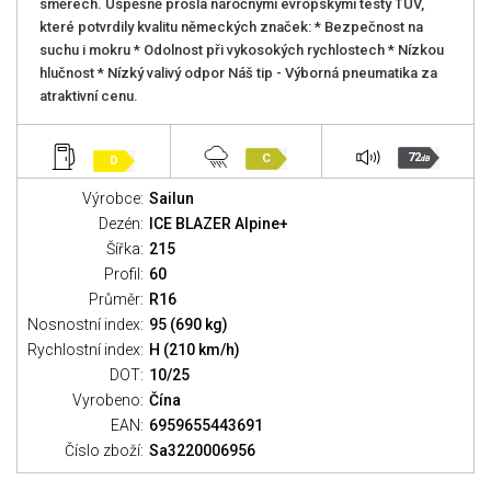
směrech. Úspěšně prošla náročnými evropskými testy TUV,
které potvrdily kvalitu německých značek: * Bezpečnost na
suchu i mokru * Odolnost při vykosokých rychlostech * Nízkou
hlučnost * Nízký valivý odpor Náš tip - Výborná pneumatika za
atraktivní cenu.
72
C
D
dB
Výrobce:
Sailun
Dezén:
ICE BLAZER Alpine+
Šířka:
215
Profil:
60
Průměr:
R16
Nosnostní index:
95 (690 kg)
Rychlostní index:
H (210 km/h)
DOT:
10/25
Vyrobeno:
Čína
EAN:
6959655443691
Číslo zboží:
Sa3220006956