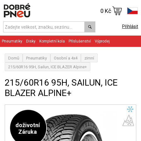
0 Kč
Přihlásit
Pneumatiky
Disky
Kompletní kola
Příslušenství
Výprodej
Domů
Pneumatiky
Osobní a 4x4
zimní
215/60R16 95H, Sailun, ICE BLAZER Alpine+
215/60R16 95H, SAILUN, ICE
BLAZER ALPINE+
doživotní
Záruka