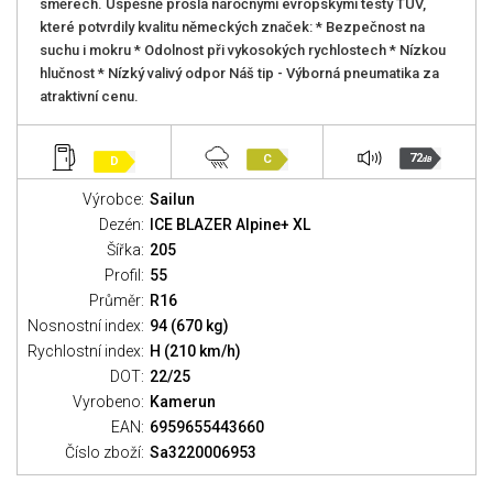
směrech. Úspěšně prošla náročnými evropskými testy TUV,
které potvrdily kvalitu německých značek: * Bezpečnost na
suchu i mokru * Odolnost při vykosokých rychlostech * Nízkou
hlučnost * Nízký valivý odpor Náš tip - Výborná pneumatika za
atraktivní cenu.
72
C
D
dB
Výrobce:
Sailun
Dezén:
ICE BLAZER Alpine+ XL
Šířka:
205
Profil:
55
Průměr:
R16
Nosnostní index:
94 (670 kg)
Rychlostní index:
H (210 km/h)
DOT:
22/25
Vyrobeno:
Kamerun
EAN:
6959655443660
Číslo zboží:
Sa3220006953