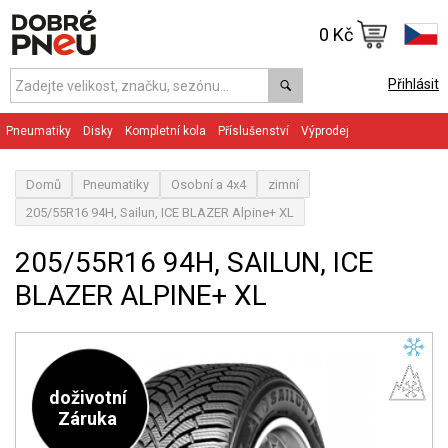
0 Kč
Přihlásit
Pneumatiky
Disky
Kompletní kola
Příslušenství
Výprodej
Domů
Pneumatiky
Osobní a 4x4
zimní
205/55R16 94H, Sailun, ICE BLAZER Alpine+ XL
205/55R16 94H, SAILUN, ICE
BLAZER ALPINE+ XL
doživotní
Záruka