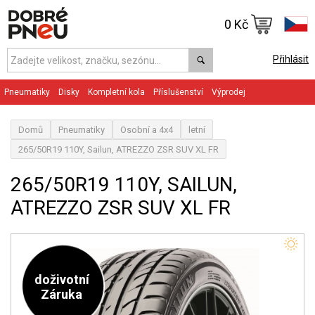
0 Kč
Přihlásit
Pneumatiky
Disky
Kompletní kola
Příslušenství
Výprodej
Domů
Pneumatiky
Osobní a 4x4
letní
265/50R19 110Y, Sailun, ATREZZO ZSR SUV XL FR
265/50R19 110Y, SAILUN,
ATREZZO ZSR SUV XL FR
doživotní
Záruka