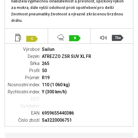
nabízela výjimečnou ovladatelnost a přesnost, špičkový výkon
za mokra, dále vyšší odolnost proti opotřebení pro delší
životnost pneumatiky životnost a výrazně zkrácenou brzdnou
dráhu.
72
B
C
dB
Výrobce:
Sailun
Dezén:
ATREZZO ZSR SUV XL FR
Šířka:
265
Profil:
50
Průměr:
R19
Nosnostní index:
110 (1 060 kg)
Rychlostní index:
Y (300 km/h)
DOT:
Vyrobeno:
EAN:
6959655440386
Číslo zboží:
Sa3220006751