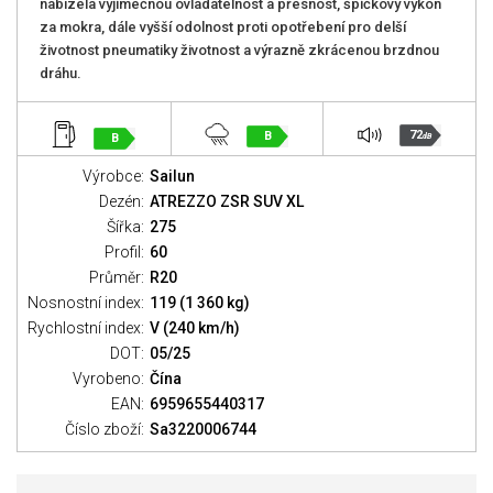
nabízela výjimečnou ovladatelnost a přesnost, špičkový výkon
za mokra, dále vyšší odolnost proti opotřebení pro delší
životnost pneumatiky životnost a výrazně zkrácenou brzdnou
dráhu.
72
B
B
dB
Výrobce:
Sailun
Dezén:
ATREZZO ZSR SUV XL
Šířka:
275
Profil:
60
Průměr:
R20
Nosnostní index:
119 (1 360 kg)
Rychlostní index:
V (240 km/h)
DOT:
05/25
Vyrobeno:
Čína
EAN:
6959655440317
Číslo zboží:
Sa3220006744