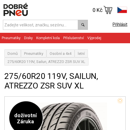
0 Kč
Přihlásit
Pneumatiky
Disky
Kompletní kola
Příslušenství
Výprodej
Domů
Pneumatiky
Osobní a 4x4
letní
275/60R20 119V, Sailun, ATREZZO ZSR SUV XL
275/60R20 119V, SAILUN,
ATREZZO ZSR SUV XL
doživotní
Záruka