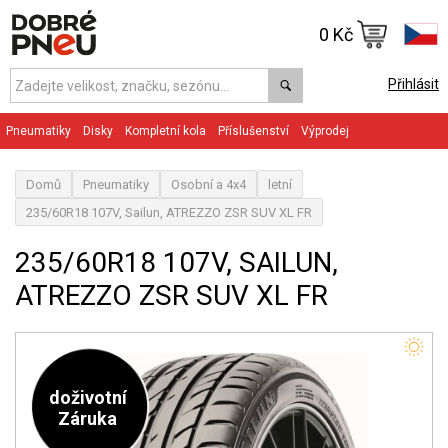
0 Kč
Přihlásit
Pneumatiky
Disky
Kompletní kola
Příslušenství
Výprodej
Domů
Pneumatiky
Osobní a 4x4
letní
235/60R18 107V, Sailun, ATREZZO ZSR SUV XL FR
235/60R18 107V, SAILUN,
ATREZZO ZSR SUV XL FR
doživotní
Záruka