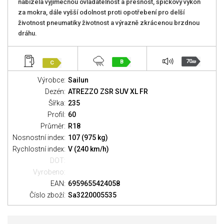
nabízela výjimečnou ovladatelnost a přesnost, špičkový výkon
za mokra, dále vyšší odolnost proti opotřebení pro delší
životnost pneumatiky životnost a výrazně zkrácenou brzdnou
dráhu.
70
B
C
dB
Výrobce:
Sailun
Dezén:
ATREZZO ZSR SUV XL FR
Šířka:
235
Profil:
60
Průměr:
R18
Nosnostní index:
107 (975 kg)
Rychlostní index:
V (240 km/h)
DOT:
Vyrobeno:
EAN:
6959655424058
Číslo zboží:
Sa3220005535