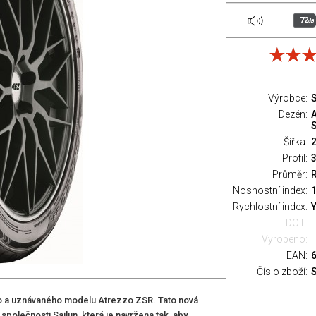
72
dB
Výrobce:
S
Dezén:
Šířka:
Profil:
Průměr:
Nosnostní index:
1
Rychlostní index:
Y
DOT:
Vyrobeno:
EAN:
Číslo zboží:
o a uznávaného modelu Atrezzo ZSR. Tato nová
olečnosti Sailun, která je navržena tak, aby