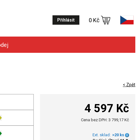
0 Kč
Přihlásit
odej
< Zpět
4 597 Kč
Cena bez DPH: 3 799,17 Kč
Ext. sklad:
>20 ks