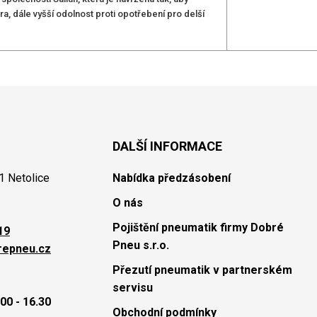
a, dále vyšší odolnost proti opotřebení pro delší
DALŠÍ INFORMACE
1 Netolice
Nabídka předzásobení
O nás
Pojištění pneumatik firmy Dobré
19
Pneu s.r.o.
repneu.cz
Přezutí pneumatik v partnerském
servisu
00 - 16.30
Obchodní podmínky