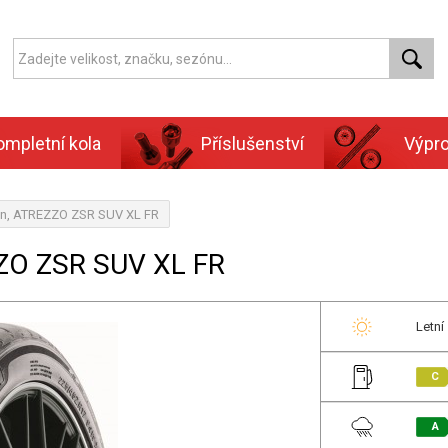
ompletní kola
Příslušenství
Výpr
un, ATREZZO ZSR SUV XL FR
ZO ZSR SUV XL FR
Letní
C
A