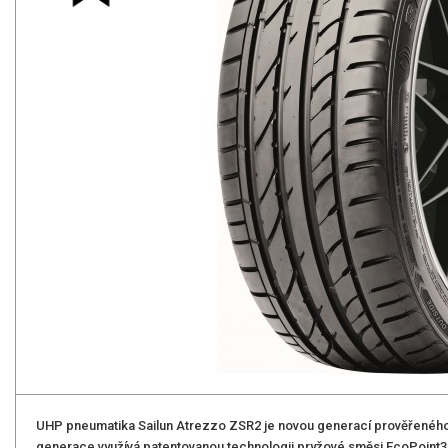
UHP pneumatika Sailun Atrezzo ZSR2 je novou generací prověřenéh
generace využívá patentovanou technologii pryžové směsi EcoPoint3 sp