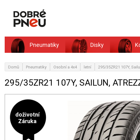
Pneumatiky
Disky
K
Domů
Pneumatiky
Osobní a 4x4
letní
295/35ZR21 107Y, Sail
295/35ZR21 107Y, SAILUN, ATREZ
doživotní
Záruka