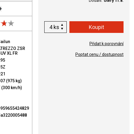
Dodání:
Úterý 11.8.
ks
ailun
Přidat k porovnání
ATREZZO ZSR
SUV XL FR
Poptat cenu / dostupnost
295
35Z
R21
07 (975 kg)
 (300 km/h)
6959655424829
Sa3220005488