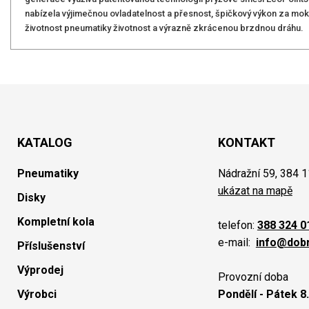
nabízela výjimečnou ovladatelnost a přesnost, špičkový výkon za mokr
životnost pneumatiky životnost a výrazně zkrácenou brzdnou dráhu.
KATALOG
KONTAKT
Pneumatiky
Nádražní 59, 384 1
ukázat na mapě
Disky
Kompletní kola
telefon:
388 324 0
e-mail:
info@dob
Příslušenství
Výprodej
Provozní doba
Výrobci
Pondělí - Pátek 8.