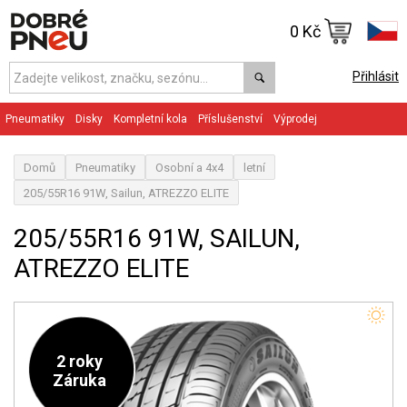
0 Kč
Přihlásit
Pneumatiky
Disky
Kompletní kola
Příslušenství
Výprodej
Domů
Pneumatiky
Osobní a 4x4
letní
205/55R16 91W, Sailun, ATREZZO ELITE
205/55R16 91W, SAILUN,
ATREZZO ELITE
2 roky
Záruka