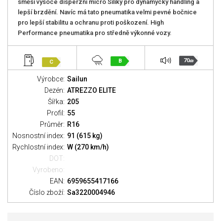
směsí vysoce disperzní micro Siliky pro dynamycký handling a
lepší brzdění. Navíc má tato pneumatika velmi pevné bočnice
pro lepší stabilitu a ochranu proti poškození. High
Performance pneumatika pro středně výkonné vozy.
70
B
C
dB
Výrobce:
Sailun
Dezén:
ATREZZO ELITE
Šířka:
205
Profil:
55
Průměr:
R16
Nosnostní index:
91 (615 kg)
Rychlostní index:
W (270 km/h)
DOT:
Vyrobeno:
EAN:
6959655417166
Číslo zboží:
Sa3220004946