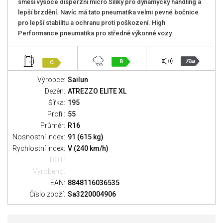
směsí vysoce disperzní micro Siliky pro dynamycký handling a
lepší brzdění. Navíc má tato pneumatika velmi pevné bočnice
pro lepší stabilitu a ochranu proti poškození. High
Performance pneumatika pro středně výkonné vozy.
70
B
C
dB
Výrobce:
Sailun
Dezén:
ATREZZO ELITE XL
Šířka:
195
Profil:
55
Průměr:
R16
Nosnostní index:
91 (615 kg)
Rychlostní index:
V (240 km/h)
DOT:
Vyrobeno:
EAN:
8848116036535
Číslo zboží:
Sa3220004906