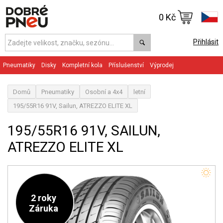
0 Kč
Přihlásit
Pneumatiky
Disky
Kompletní kola
Příslušenství
Výprodej
Domů
Pneumatiky
Osobní a 4x4
letní
195/55R16 91V, Sailun, ATREZZO ELITE XL
195/55R16 91V, SAILUN,
ATREZZO ELITE XL
2 roky
Záruka