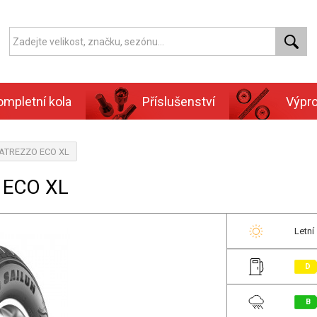
ompletní kola
Příslušenství
Výpr
, ATREZZO ECO XL
 ECO XL
Letní
D
B