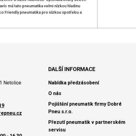
Navíc má tato pneumatika velmi nízkou hladinu
Eco Friendly pneumatika pro nízkou spotřebu a
DALŠÍ INFORMACE
1 Netolice
Nabídka předzásobení
O nás
Pojištění pneumatik firmy Dobré
19
Pneu s.r.o.
repneu.cz
Přezutí pneumatik v partnerském
servisu
00 - 16.30