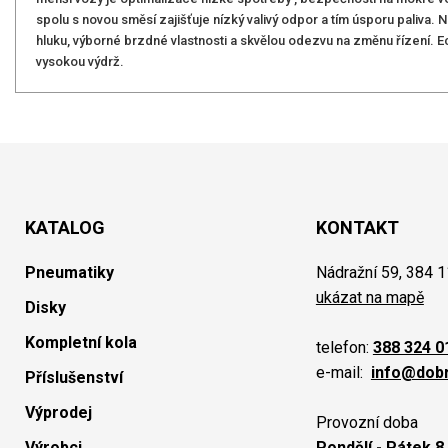
spolu s novou směsí zajišťuje nízký valivý odpor a tím úsporu paliva. 
hluku, výborné brzdné vlastnosti a skvělou odezvu na změnu řízení. 
vysokou výdrž.
KATALOG
KONTAKT
Pneumatiky
Nádražní 59, 384 1
ukázat na mapě
Disky
Kompletní kola
telefon:
388 324 0
e-mail:
info@dob
Příslušenství
Výprodej
Provozní doba
Výrobci
Pondělí - Pátek 8.