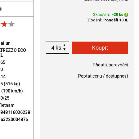
Skladem:
>20 ks
Dodání:
Pondělí 10.8.
ailun
ks
ATREZZO ECO
XL
165
Přidat k porovnání
70
Poptat cenu / dostupnost
R14
5 (515 kg)
 (190 km/h)
40/25
Vietnam
8848116036238
Sa3220004876