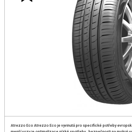
Atrezzo Eco Atrezzo Eco je vyvinutá pro specifické potřeby evropské
menší vozy je optimalizace nízké spotřeby , bezpečnosti na mokré v