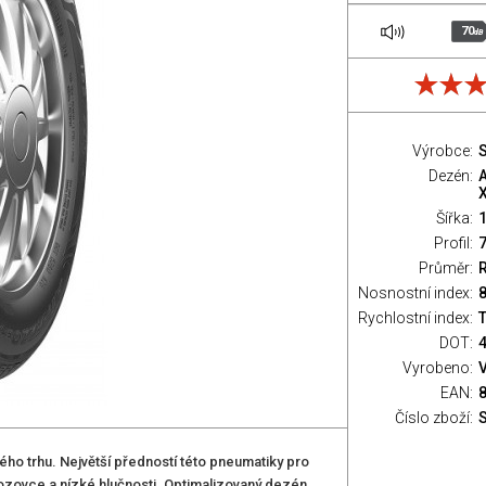
70
dB
Výrobce:
S
Dezén:
Šířka:
Profil:
Průměr:
Nosnostní index:
8
Rychlostní index:
T
DOT:
Vyrobeno:
EAN:
Číslo zboží:
ho trhu. Největší předností této pneumatiky pro
ozovce a nízké hlučnosti. Optimalizovaný dezén