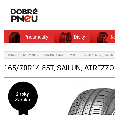
Pneumatiky
Disky
K
Domů
Pneumatiky
Osobní a 4x4
letní
165/70R14 85T, Sailun
165/70R14 85T, SAILUN, ATREZZO
2 roky
Záruka