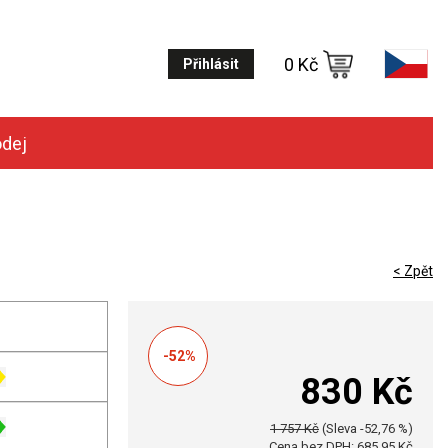
0 Kč
Přihlásit
odej
< Zpět
-52%
830 Kč
1 757 Kč
(Sleva -52,76 %)
Cena bez DPH: 685,95 Kč