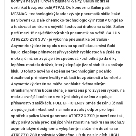
normy a nejvyšší úroveň zajištění kvality. Sailun obdržel
certifikát bezpečnosti(PTPA). Do koncernu Sailun patří
MESNAC- technologický leader vývoje pneumatik sídlící také
na Slovensku. Dále chemicko-technologický institut v Qingdao
a testovací centrum s největší testovací dráhou na světě. Sailun
patří mezi 15 největších výrobců pneumatik na světě. SAILUN
ATREZZO ZSR SUV - je výkonná pneumatika od Sailun -
Asymetrický dezén spolu s novou specifickou směsí Gold
liquid zlepšuje přilnavost při vysokých rychlostech a jízdě za
mokra, čímž se zvyšuje i bezpečnost. -pohodlná jízda díky
lepšímu modelu drážek, který zlepšuje jízdní stabilitu a snižuje
hluk. U tohoto nového dezénu se technologům podařilo
dosáhnout prémiové kvality v oblasti bezpečnosti a komfortu.
Asymetrický dezén se může pochlubit dvěma silnými
stránkami, vnitřní boční stěna je navržená pro zvýšení výkonu na
mokru a vnější bočnice s velkými bloky dezénu zlepšuje
přilnavost v zatáčkách. FUEL EFFICIENCY Směs dezénu účinně
zlepšuje jízdní vlastnosti na mokru a valivý odpor pro lepší
spotřebu paliva Nová generace ATREZZO ZSR je navržena tak,
aby poskytovala precizní jízdní vlastnosti na mokru i na suchu.S
asymetrickým designem a vylepšeným složením dezénu se
ATREZZO ZSR poskytuje výjimečnou jízdu na silnicích. HIGH