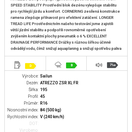
SPEED STABILITY Prostřední blok dezénu vylepšuje stabilitu
pro rychlejší jízdu a komfort. CORNERING zesílená konstrukce
ramena zlepšuje přilnavost pro efektivní zatáčení. LONGER
TREAD LIFE Prostřednictvím našeho testování jsme zajistili
větší jízdní stabilitu a podpořili rovnoměrné opotřebení
zvýšením kontaktní plochy pneumatik o 6 % EXCELLENT
DRAINAGE PERFORMANCE Drážky s různou šířkou účinně
odvádějí vodu, čímž snižují aquaplaning a snižují spotřebu paliva
71
B
D
dB
Výrobce:
Sailun
Dezén:
ATREZZO ZSR XL FR
Šířka:
195
Profil:
45
Průměr:
R16
Nosnostní index:
84 (500 kg)
Rychlostní index:
V (240 km/h)
DOT:
Vyrobeno: