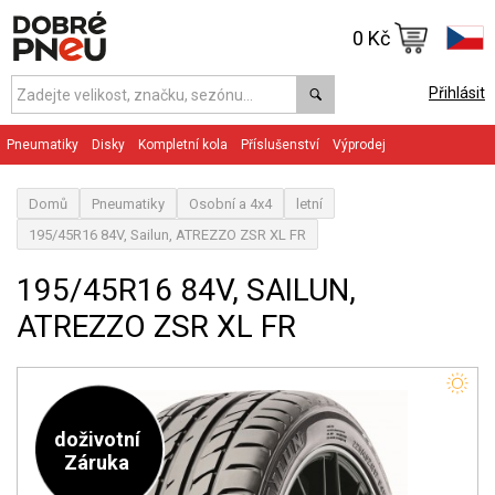
0 Kč
Přihlásit
Pneumatiky
Disky
Kompletní kola
Příslušenství
Výprodej
Domů
Pneumatiky
Osobní a 4x4
letní
195/45R16 84V, Sailun, ATREZZO ZSR XL FR
195/45R16 84V, SAILUN,
ATREZZO ZSR XL FR
doživotní
Záruka