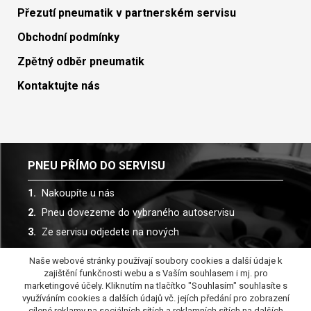
Přezutí pneumatik v partnerském servisu
Obchodní podmínky
Zpětný odběr pneumatik
Kontaktujte nás
PNEU PŘÍMO DO SERVISU
Nakoupíte u nás
Pneu dovezeme do vybraného autoservisu
Ze servisu odjedete na nových
Naše webové stránky používají soubory cookies a další údaje k
Spolupracujeme s více než 30 autoservisy
zajištění funkčnosti webu a s Vaším souhlasem i mj. pro
marketingové účely. Kliknutím na tlačítko "Souhlasím" souhlasíte s
využíváním cookies a dalších údajů vč. jejích předání pro zobrazení
cílené reklamy na sociálních sítích a reklamních sítích na dalších