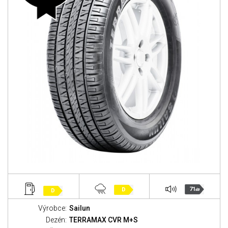
71
D
D
dB
Výrobce:
Sailun
Dezén:
TERRAMAX CVR M+S