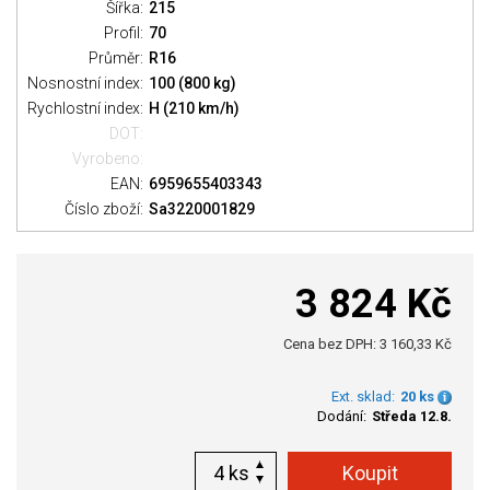
Šířka:
215
Profil:
70
Průměr:
R16
Nosnostní index:
100 (800 kg)
Rychlostní index:
H (210 km/h)
DOT:
Vyrobeno:
EAN:
6959655403343
Číslo zboží:
Sa3220001829
3 824 Kč
Cena bez DPH: 3 160,33 Kč
Ext. sklad:
20 ks
Dodání:
Středa 12.8.
ks