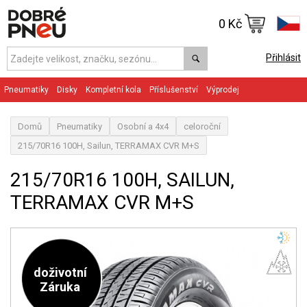
0 Kč
Přihlásit
Pneumatiky
Disky
Kompletní kola
Příslušenství
Výprodej
Domů
Pneumatiky
Osobní a 4x4
celoroční
215/70R16 100H, Sailun, TERRAMAX CVR M+S
215/70R16 100H, SAILUN,
TERRAMAX CVR M+S
doživotní
Záruka