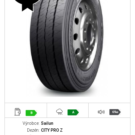
69
A
B
dB
Výrobce:
Sailun
Dezén:
CITY PRO Z