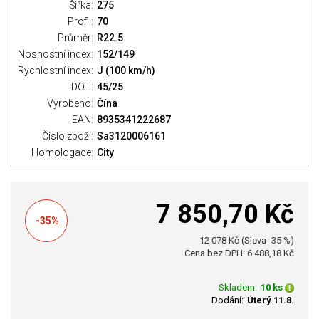
Šířka:
275
Profil:
70
Průměr:
R22.5
Nosnostní index:
152/149
Rychlostní index:
J (100 km/h)
DOT:
45/25
Vyrobeno:
Čína
EAN:
8935341222687
Číslo zboží:
Sa3120006161
Homologace:
City
7 850,70 Kč
-35%
12 078 Kč
(Sleva -35 %)
Cena bez DPH: 6 488,18 Kč
Skladem:
10 ks
Dodání:
Úterý 11.8.