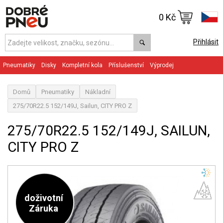
0 Kč
Přihlásit
Pneumatiky
Disky
Kompletní kola
Příslušenství
Výprodej
Domů
Pneumatiky
Nákladní
275/70R22.5 152/149J, Sailun, CITY PRO Z
275/70R22.5 152/149J, SAILUN,
CITY PRO Z
doživotní
Záruka