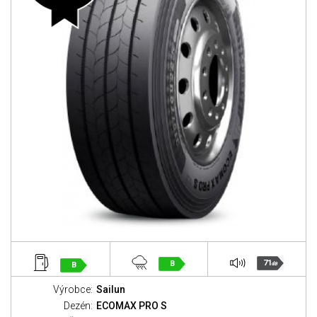
71
B
B
dB
Výrobce:
Sailun
Dezén:
ECOMAX PRO S