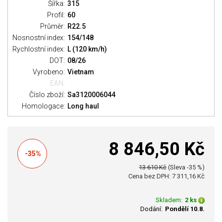
Šířka:
315
Profil:
60
Průměr:
R22.5
Nosnostní index:
154/148
Rychlostní index:
L (120 km/h)
DOT:
08/26
Vyrobeno:
Vietnam
EAN:
Číslo zboží:
Sa3120006044
Homologace:
Long haul
8 846,50 Kč
-35%
13 610 Kč
(Sleva -35 %)
Cena bez DPH: 7 311,16 Kč
Skladem:
2 ks
Dodání:
Pondělí 10.8.