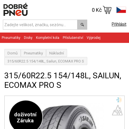
0 Kč
Přihlásit
Pneumatiky
Disky
Kompletní kola
Příslušenství
Výprodej
Domů
Pneumatiky
Nákladní
315/60R22.5 154/148L, Sailun, ECOMAX PRO S
315/60R22.5 154/148L, SAILUN,
ECOMAX PRO S
doživotní
Záruka