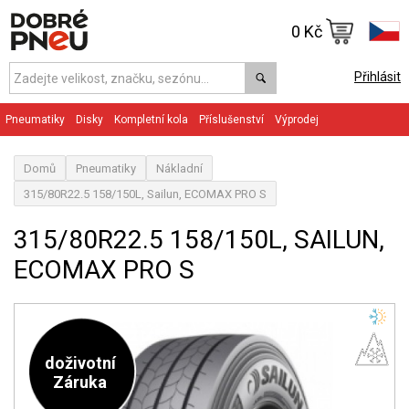
0 Kč
Přihlásit
Pneumatiky
Disky
Kompletní kola
Příslušenství
Výprodej
Domů
Pneumatiky
Nákladní
315/80R22.5 158/150L, Sailun, ECOMAX PRO S
315/80R22.5 158/150L, SAILUN,
ECOMAX PRO S
doživotní
Záruka