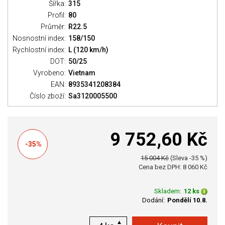
Šířka:
315
Profil:
80
Průměr:
R22.5
Nosnostní index:
158/150
Rychlostní index:
L (120 km/h)
DOT:
50/25
Vyrobeno:
Vietnam
EAN:
8935341208384
Číslo zboží:
Sa3120005500
9 752,60 Kč
-35%
15 004 Kč
(Sleva -35 %)
Cena bez DPH: 8 060 Kč
Skladem:
12 ks
Dodání:
Pondělí 10.8.