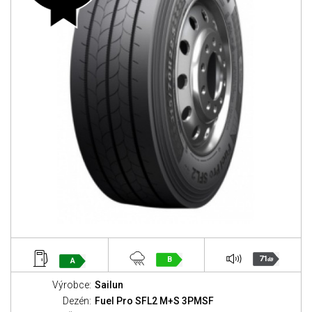
71
B
A
dB
Výrobce:
Sailun
Dezén:
Fuel Pro SFL2 M+S 3PMSF