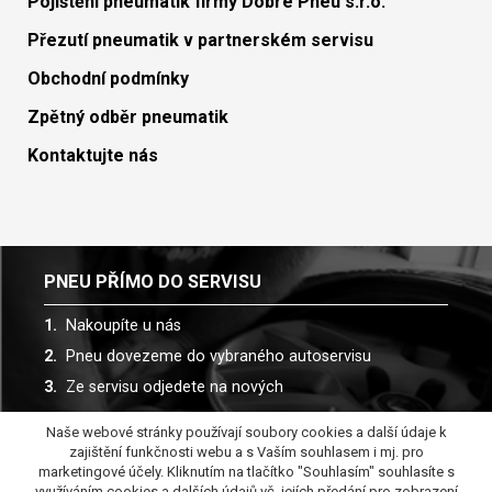
Pojištění pneumatik firmy Dobré Pneu s.r.o.
Přezutí pneumatik v partnerském servisu
Obchodní podmínky
Zpětný odběr pneumatik
Kontaktujte nás
PNEU PŘÍMO DO SERVISU
Nakoupíte u nás
Pneu dovezeme do vybraného autoservisu
Ze servisu odjedete na nových
Naše webové stránky používají soubory cookies a další údaje k
Spolupracujeme s více než 30 autoservisy
zajištění funkčnosti webu a s Vaším souhlasem i mj. pro
marketingové účely. Kliknutím na tlačítko "Souhlasím" souhlasíte s
využíváním cookies a dalších údajů vč. jejích předání pro zobrazení