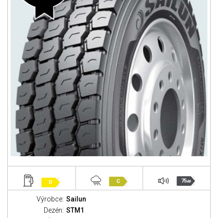
75
C
D
dB
Výrobce:
Sailun
Dezén:
STM1