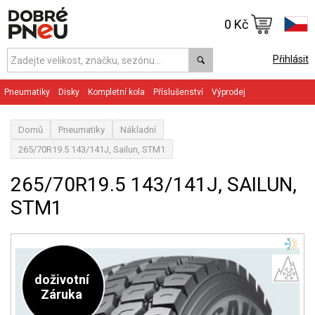
0 Kč
Přihlásit
Pneumatiky
Disky
Kompletní kola
Příslušenství
Výprodej
Domů
Pneumatiky
Nákladní
265/70R19.5 143/141J, Sailun, STM1
265/70R19.5 143/141J, SAILUN,
STM1
doživotní
Záruka