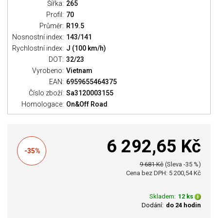
Šířka:
265
Profil:
70
Průměr:
R19.5
Nosnostní index:
143/141
Rychlostní index:
J (100 km/h)
DOT:
32/23
Vyrobeno:
Vietnam
EAN:
6959655464375
Číslo zboží:
Sa3120003155
Homologace:
On&Off Road
6 292,65 Kč
-35%
9 681 Kč
(Sleva -35 %)
Cena bez DPH: 5 200,54 Kč
Skladem:
12 ks
Dodání:
do 24 hodin