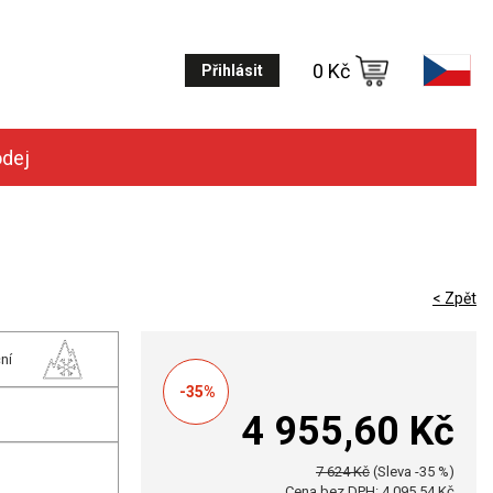
0 Kč
Přihlásit
odej
< Zpět
ní
-35%
4 955,60 Kč
7 624 Kč
(Sleva -35 %)
Cena bez DPH: 4 095,54 Kč