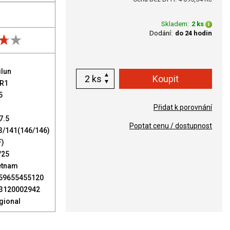
Skladem:
2 ks
Dodání:
do 24 hodin
ilun
ks
R1
5
Přidat k porovnání
7.5
Poptat cenu / dostupnost
3/141(146/146)
F)
/25
etnam
59655455120
3120002942
gional