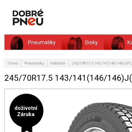
Pneumatiky
Disky
K
Domů
Pneumatiky
Nákladní
245/70R17.5 143/141(146/146)J(F),
245/70R17.5 143/141(146/146)J(
doživotní
Záruka