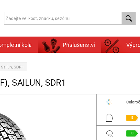
ompletní kola
Příslušenství
Výpr
 Sailun, SDR1
F), SAILUN, SDR1
Celoroč
E
B