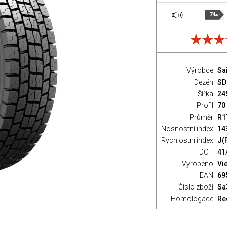
74
dB
Výrobce:
Sa
Dezén:
SD
Šířka:
24
Profil:
70
Průměr:
R1
Nosnostní index:
14
Rychlostní index:
J(
DOT:
41
Vyrobeno:
Vi
EAN:
69
Číslo zboží:
Sa
Homologace:
Re