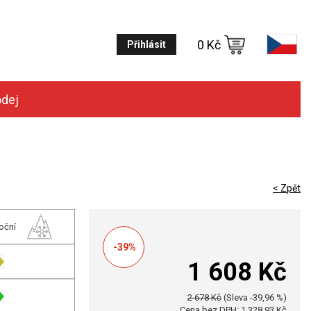
0 Kč
Přihlásit
odej
< Zpět
oční
-39%
1 608 Kč
2 678 Kč
(Sleva -39,96 %)
Cena bez DPH: 1 328,93 Kč