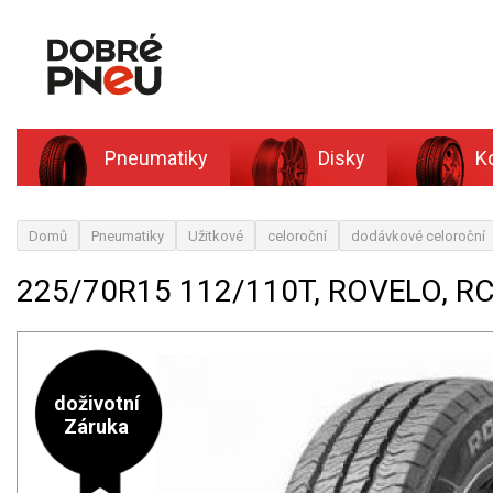
Pneumatiky
Disky
K
Domů
Pneumatiky
Užitkové
celoroční
dodávkové celoroční
225/70R15 112/110T, ROVELO, R
doživotní
Záruka