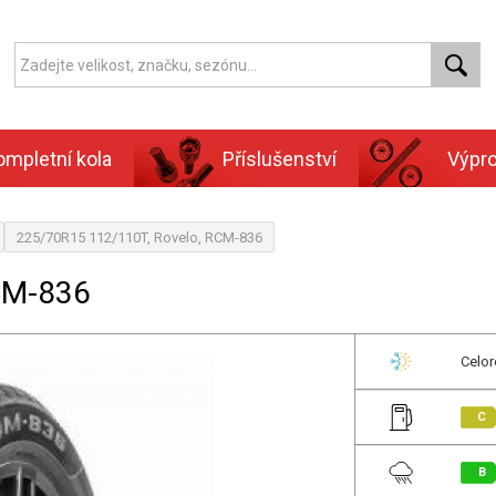
ompletní kola
Příslušenství
Výpr
225/70R15 112/110T, Rovelo, RCM-836
CM-836
Celor
C
B