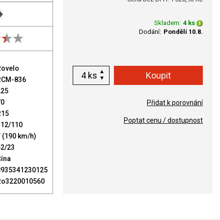
Skladem:
4 ks
Dodání:
Pondělí 10.8.
Rovelo
ks
RCM-836
225
70
Přidat k porovnání
R15
Poptat cenu / dostupnost
112/110
 (190 km/h)
52/23
Čína
8935341230125
Ro3220010560