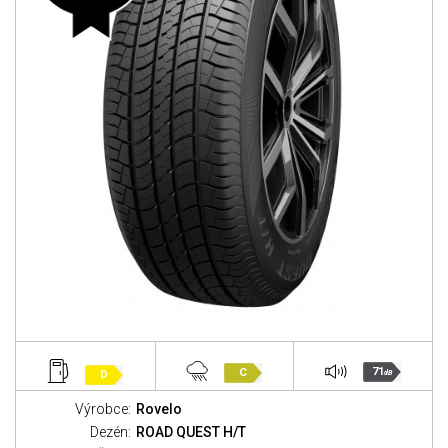
71
C
D
dB
Výrobce:
Rovelo
Dezén:
ROAD QUEST H/T