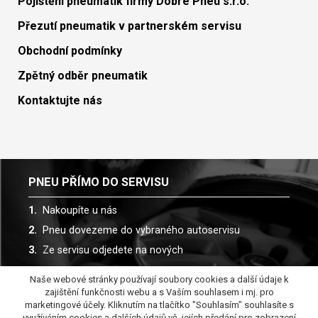
Pojištění pneumatik firmy Dobré Pneu s.r.o.
Přezutí pneumatik v partnerském servisu
Obchodní podmínky
Zpětný odběr pneumatik
Kontaktujte nás
PNEU PŘÍMO DO SERVISU
Nakoupíte u nás
Pneu dovezeme do vybraného autoservisu
Ze servisu odjedete na nových
Naše webové stránky používají soubory cookies a další údaje k
Spolupracujeme s více než 30 autoservisy
zajištění funkčnosti webu a s Vaším souhlasem i mj. pro
marketingové účely. Kliknutím na tlačítko "Souhlasím" souhlasíte s
využíváním cookies a dalších údajů vč. jejích předání pro zobrazení