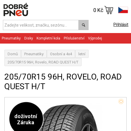
0 Kč
Přihlásit
Pneumatiky
Disky
Kompletní kola
Příslušenství
Výprodej
Domů
Pneumatiky
Osobní a 4x4
letní
205/70R15 96H, Rovelo, ROAD QUEST H/T
205/70R15 96H, ROVELO, ROAD
QUEST H/T
doživotní
Záruka