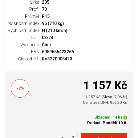
Šířka:
205
Profil:
70
Průměr:
R15
Nosnostní index:
96 (710 kg)
Rychlostní index:
H (210 km/h)
DOT:
03/24
Vyrobeno:
Čína
EAN:
6959655423266
Číslo zboží:
Ro3220005420
1 157 Kč
-7%
1 257 Kč
(Sleva -7,96 %)
Cena bez DPH: 956,20 Kč
Skladem:
14 ks
Dodání:
Pondělí 10.8.