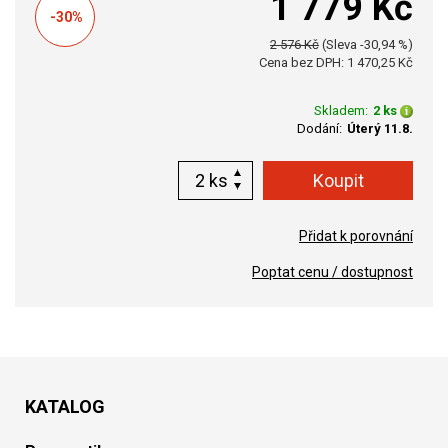
1 779 Kč
-30%
2 576 Kč
(Sleva -30,94 %)
Cena bez DPH: 1 470,25 Kč
Skladem:
2 ks
Dodání:
Úterý 11.8.
ks
Přidat k porovnání
Poptat cenu / dostupnost
KATALOG