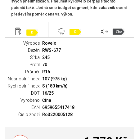
svých pneumatikách. Pneumatiky Rovelo čerpají s těchto
patentů také. Jedná se o budget segment, kde zákazník ocení
především poměr cena vs. výkon.
72
D
D
dB
Výrobce:
Rovelo
Dezén:
RWS-677
Šířka:
245
Profil:
70
Průměr:
R16
Nosnostní index:
107 (975 kg)
Rychlostní index:
S (180 km/h)
DOT:
16/25
Vyrobeno:
Čína
EAN:
6959655417418
Číslo zboží:
Ro3220005128