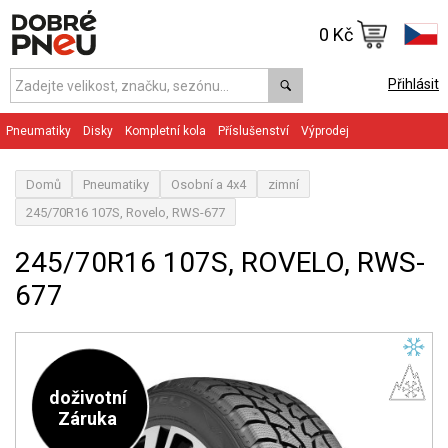
0 Kč
Přihlásit
Pneumatiky
Disky
Kompletní kola
Příslušenství
Výprodej
Domů
Pneumatiky
Osobní a 4x4
zimní
245/70R16 107S, Rovelo, RWS-677
245/70R16 107S, ROVELO, RWS-
677
doživotní
Záruka