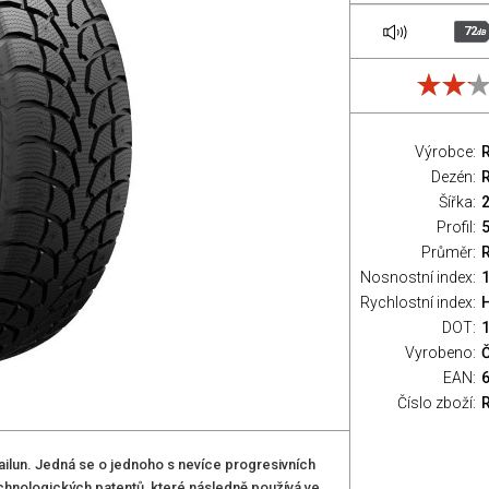
72
dB
Výrobce:
Dezén:
Šířka:
Profil:
Průměr:
Nosnostní index:
1
Rychlostní index:
H
DOT:
Vyrobeno:
EAN:
Číslo zboží:
ilun. Jedná se o jednoho s nevíce progresivních
echnologických patentů, které následně používá ve