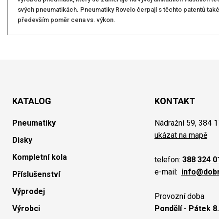
svých pneumatikách. Pneumatiky Rovelo čerpají s těchto patentů tak
především poměr cena vs. výkon.
KATALOG
KONTAKT
Pneumatiky
Nádražní 59, 384 1
ukázat na mapě
Disky
Kompletní kola
telefon:
388 324 0
e-mail:
info@dob
Příslušenství
Výprodej
Provozní doba
Výrobci
Pondělí - Pátek 8.