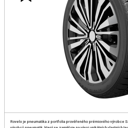
Rovelo je pneumatika z portfolia prověřeného prémiového výrobce Sa
výrobců pneumatik, který se zaměřuje na vývoj unikátních vlastních t