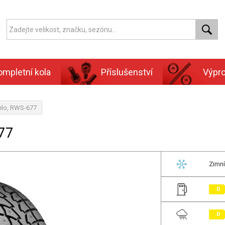
ompletní kola
Příslušenství
Výpr
elo, RWS-677
77
Zimní
D
D