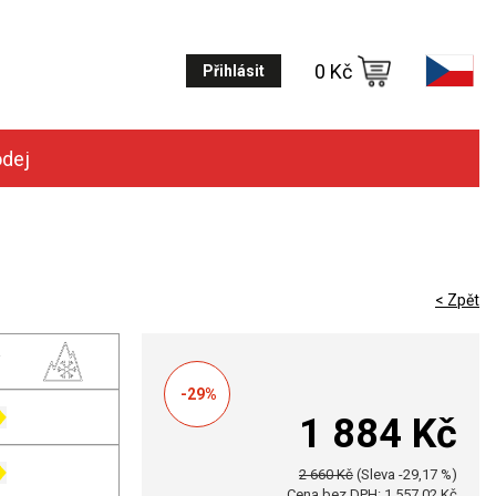
0 Kč
Přihlásit
odej
< Zpět
-29%
1 884 Kč
2 660 Kč
(Sleva -29,17 %)
Cena bez DPH: 1 557,02 Kč