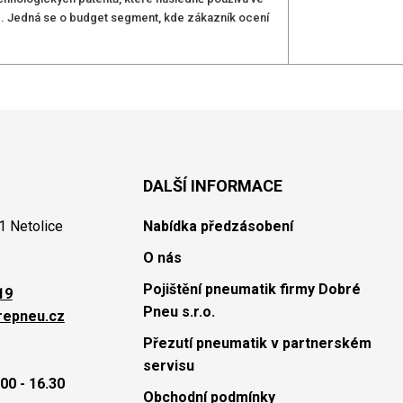
é. Jedná se o budget segment, kde zákazník ocení
DALŠÍ INFORMACE
1 Netolice
Nabídka předzásobení
O nás
Pojištění pneumatik firmy Dobré
19
Pneu s.r.o.
repneu.cz
Přezutí pneumatik v partnerském
servisu
00 - 16.30
Obchodní podmínky