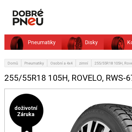
Pneumatiky
Disky
K
Domů
Pneumatiky
Osobní a 4x4
zimní
255/55R18 105H, Rov
255/55R18 105H, ROVELO, RWS-6
doživotní
Záruka