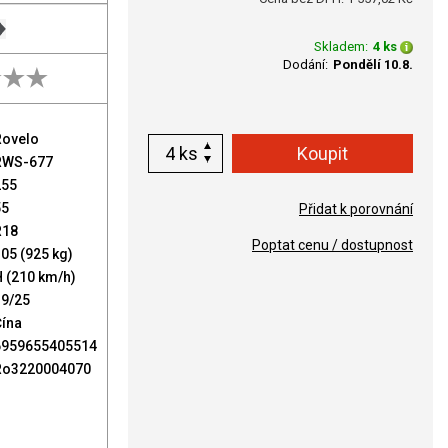
Skladem:
4 ks
Dodání:
Pondělí 10.8.
Rovelo
ks
RWS-677
255
55
Přidat k porovnání
R18
Poptat cenu / dostupnost
05 (925 kg)
 (210 km/h)
19/25
Čína
6959655405514
Ro3220004070