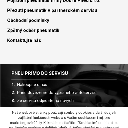
Pojištění pneumatik firmy Dobré Pneu s.r.o.
Přezutí pneumatik v partnerském servisu
Obchodní podmínky
Zpětný odběr pneumatik
Kontaktujte nás
PNEU PŘÍMO DO SERVISU
Nakoupíte u nás
Pneu dovezeme do vybraného autoservisu
Ze servisu odjedete na nových
Naše webové stránky používají soubory cookies a další údaje k
Spolupracujeme s více než 30 autoservisy
zajištění funkčnosti webu a s Vaším souhlasem i mj. pro
marketingové účely. Kliknutím na tlačítko "Souhlasím" souhlasíte s
využíváním cookies a dalších údajů vč. jejích předání pro zobrazení