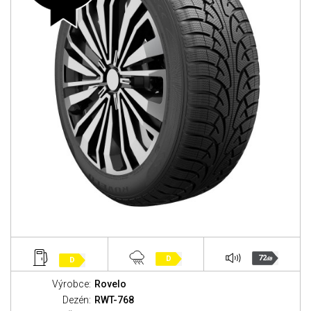
72
D
D
dB
Výrobce:
Rovelo
Dezén:
RWT-768