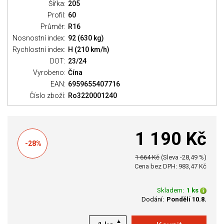
Šířka:
205
Profil:
60
Průměr:
R16
Nosnostní index:
92 (630 kg)
Rychlostní index:
H (210 km/h)
DOT:
23/24
Vyrobeno:
Čína
EAN:
6959655407716
Číslo zboží:
Ro3220001240
1 190 Kč
-28%
1 664 Kč
(Sleva -28,49 %)
Cena bez DPH: 983,47 Kč
Skladem:
1 ks
Dodání:
Pondělí 10.8.