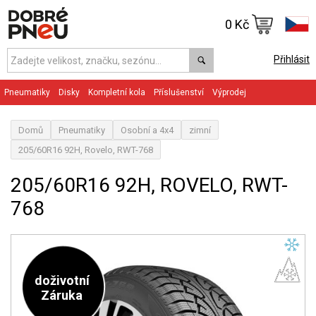
0 Kč
Přihlásit
Pneumatiky
Disky
Kompletní kola
Příslušenství
Výprodej
Domů
Pneumatiky
Osobní a 4x4
zimní
205/60R16 92H, Rovelo, RWT-768
205/60R16 92H, ROVELO, RWT-
768
doživotní
Záruka