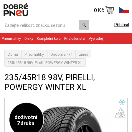
0 Kč
Přihlásit
Pneumatiky
Disky
Kompletní kola
Příslušenství
Výprodej
Domů
Pneumatiky
Osobní a 4x4
zimní
235/45R18 98V, Pirelli, POWERGY WINTER XL
235/45R18 98V, PIRELLI,
POWERGY WINTER XL
doživotní
Záruka