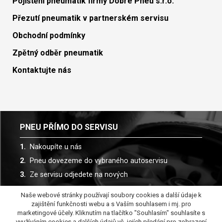
Pojištění pneumatik firmy Dobré Pneu s.r.o.
Přezutí pneumatik v partnerském servisu
Obchodní podmínky
Zpětný odběr pneumatik
Kontaktujte nás
PNEU PŘÍMO DO SERVISU
Nakoupíte u nás
Pneu dovezeme do vybraného autoservisu
Ze servisu odjedete na nových
Naše webové stránky používají soubory cookies a další údaje k
Spolupracujeme s více než 30 autoservisy
zajištění funkčnosti webu a s Vaším souhlasem i mj. pro
marketingové účely. Kliknutím na tlačítko "Souhlasím" souhlasíte s
využíváním cookies a dalších údajů vč. jejích předání pro zobrazení