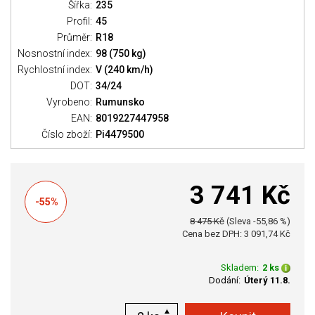
Šířka:
235
Profil:
45
Průměr:
R18
Nosnostní index:
98 (750 kg)
Rychlostní index:
V (240 km/h)
DOT:
34/24
Vyrobeno:
Rumunsko
EAN:
8019227447958
Číslo zboží:
Pi4479500
3 741 Kč
-55%
8 475 Kč
(Sleva -55,86 %)
Cena bez DPH: 3 091,74 Kč
Skladem:
2 ks
Dodání:
Úterý 11.8.