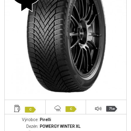
71
C
C
dB
Výrobce:
Pirelli
Dezén:
POWERGY WINTER XL