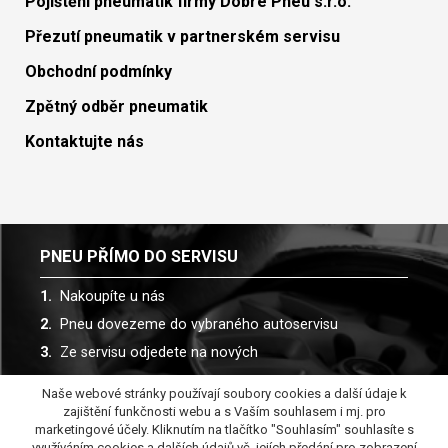
Pojištění pneumatik firmy Dobré Pneu s.r.o.
Přezutí pneumatik v partnerském servisu
Obchodní podmínky
Zpětný odběr pneumatik
Kontaktujte nás
PNEU PŘÍMO DO SERVISU
Nakoupíte u nás
Pneu dovezeme do vybraného autoservisu
Ze servisu odjedete na nových
Naše webové stránky používají soubory cookies a další údaje k
Spolupracujeme s více než 30 autoservisy
zajištění funkčnosti webu a s Vaším souhlasem i mj. pro
marketingové účely. Kliknutím na tlačítko "Souhlasím" souhlasíte s
využíváním cookies a dalších údajů vč. jejích předání pro zobrazení