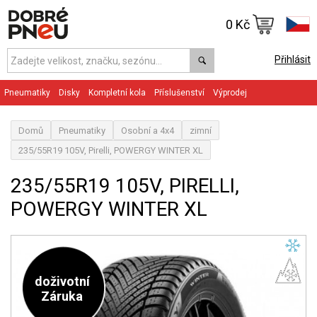
0 Kč
Přihlásit
Pneumatiky
Disky
Kompletní kola
Příslušenství
Výprodej
Domů
Pneumatiky
Osobní a 4x4
zimní
235/55R19 105V, Pirelli, POWERGY WINTER XL
235/55R19 105V, PIRELLI,
POWERGY WINTER XL
doživotní
Záruka