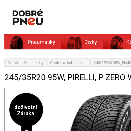
Pneumatiky
Disky
K
Domů
Pneumatiky
Osobní a 4x4
zimní
245/35R20 95W, Pirell
245/35R20 95W, PIRELLI, P ZERO 
doživotní
Záruka