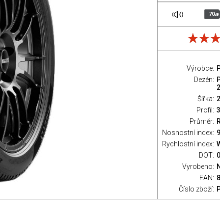
70
dB
Výrobce:
P
Dezén:
2
Šířka:
Profil:
Průměr:
Nosnostní index:
9
Rychlostní index:
DOT:
Vyrobeno:
EAN:
Číslo zboží: