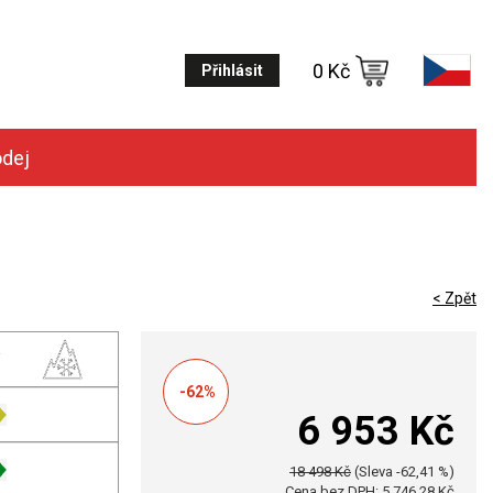
0 Kč
Přihlásit
odej
< Zpět
-62%
6 953 Kč
18 498 Kč
(Sleva -62,41 %)
Cena bez DPH: 5 746,28 Kč