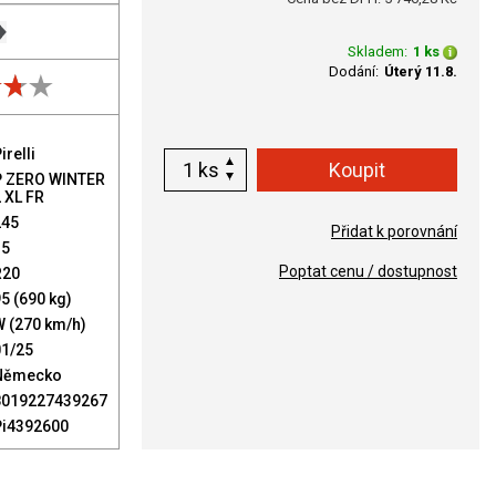
Skladem:
1 ks
Dodání:
Úterý 11.8.
irelli
ks
P ZERO WINTER
 XL FR
245
Přidat k porovnání
35
Poptat cenu / dostupnost
R20
5 (690 kg)
W (270 km/h)
01/25
Německo
8019227439267
Pi4392600