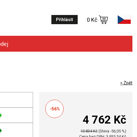
0 Kč
Přihlásit
odej
< Zpět
-56%
4 762 Kč
10 834 Kč
(Sleva -56,05 %)
Cena bez DPH: 3 935,54 Kč