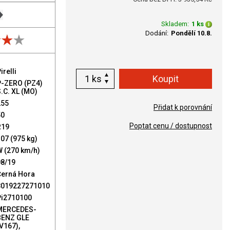
Skladem:
1 ks
Dodání:
Pondělí 10.8.
irelli
ks
P-ZERO (PZ4)
.C. XL (MO)
255
Přidat k porovnání
50
Poptat cenu / dostupnost
R19
07 (975 kg)
W (270 km/h)
08/19
Černá Hora
8019227271010
Pi2710100
MERCEDES-
BENZ GLE
V167),