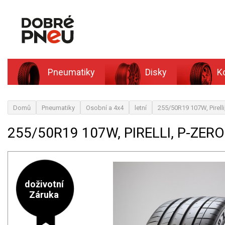
Pneumatiky
Disky
K
Domů
Pneumatiky
Osobní a 4x4
letní
255/50R19 107W, Pirelli
255/50R19 107W, PIRELLI, P-ZERO 
doživotní
Záruka