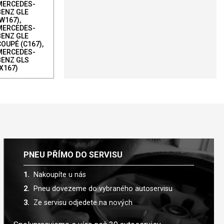
MERCEDES-
BENZ GLE
W167),
MERCEDES-
BENZ GLE
COUPÉ (C167),
MERCEDES-
BENZ GLS
(X167)
PNEU PŘÍMO DO SERVISU
Nakoupíte u nás
Pneu dovezeme do vybraného autoservisu
Ze servisu odjedete na nových