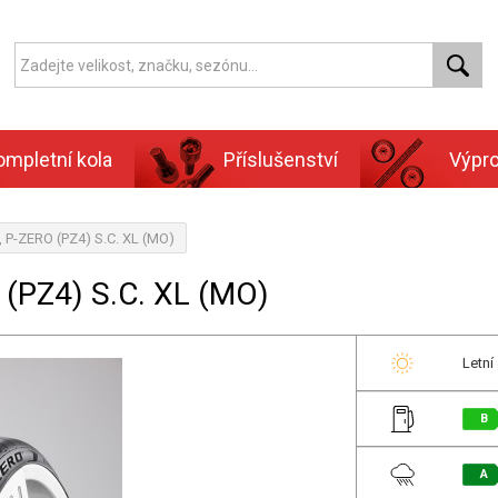
ompletní kola
Příslušenství
Výpr
, P-ZERO (PZ4) S.C. XL (MO)
(PZ4) S.C. XL (MO)
Letní
B
A