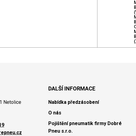
(
DALŠÍ INFORMACE
1 Netolice
Nabídka předzásobení
O nás
Pojištění pneumatik firmy Dobré
19
Pneu s.r.o.
repneu.cz