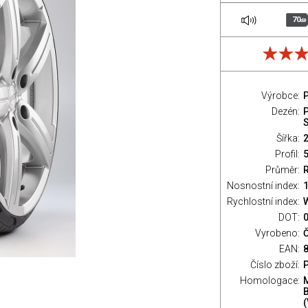
70
dB
Výrobce:
P
Dezén:
S
Šířka:
Profil:
Průměr:
Nosnostní index:
1
Rychlostní index:
DOT:
Vyrobeno:
EAN:
Číslo zboží:
Homologace:
(