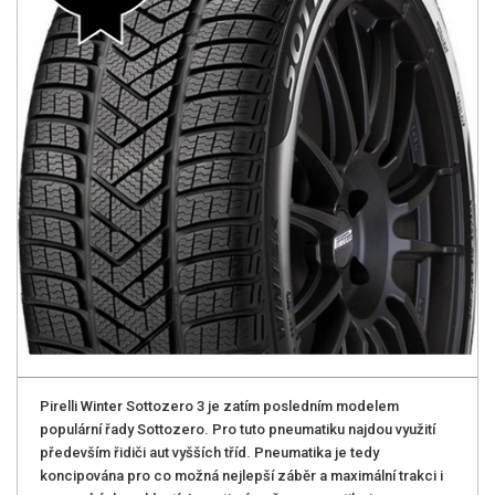
Pirelli Winter Sottozero 3 je zatím posledním modelem
populární řady Sottozero. Pro tuto pneumatiku najdou využití
především řidiči aut vyšších tříd. Pneumatika je tedy
koncipována pro co možná nejlepší záběr a maximální trakci i