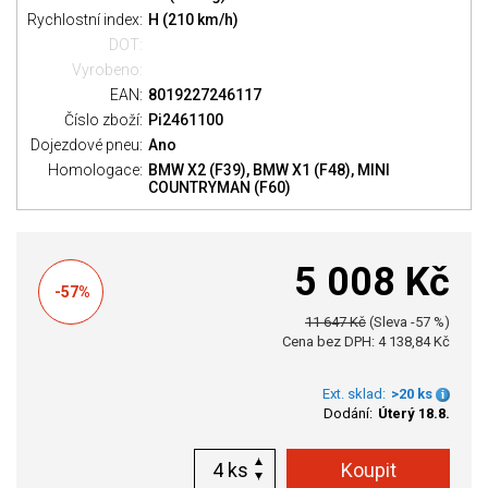
Rychlostní index:
H (210 km/h)
DOT:
Vyrobeno:
EAN:
8019227246117
Číslo zboží:
Pi2461100
Dojezdové pneu:
Ano
Homologace:
BMW X2 (F39), BMW X1 (F48), MINI
COUNTRYMAN (F60)
5 008 Kč
-57%
11 647 Kč
(Sleva -57 %)
Cena bez DPH: 4 138,84 Kč
Ext. sklad:
>20 ks
Dodání:
Úterý 18.8.
ks