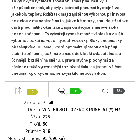
za vysokých rychlostí. Inovativní směs pneumatiky je
přizpůsobena tak, aby byly vlastnosti pneumatiky stejné za
jakékoliv teploty. Řidiči tak mají zajištěnou výbornou přilnavost
po celou zimu nehledě na to, jak velké mrazy jsou. Na středové
části pneumatiky okamžitě zaujmou dvojité směrové šipky
dezénu běhounu. Ty vytvářejí vysoké množství bloků a zajišťují
výbornou trakci na všech typech vozovky. Bloky pneumatiky
obsahují více 3D lamel, které optimalizují stopu a zlepšují
stabilitu běhounu, což má za následek lepší ovladatelnost a
účinnější brzdění na sněhu. Úprava styčné plochy má za
následek také vyrovnanější rozložení tlaku na jednotlivé části
pneumatiky, díky čemuž se zvýší kilometrový výkon.
72
B
C
dB
Výrobce:
Pirelli
Dezén:
WINTER SOTTOZERO 3 RUNFLAT (*) FR
Šířka:
225
Profil:
50
Průměr:
R18
Nosnostní index:
95 (690 kg)