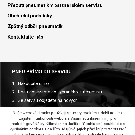
Přezutí pneumatik v partnerském servisu
Obchodní podmínky
Zpětný odběr pneumatik
Kontaktujte nás
PNEU PŘÍMO DO SERVISU
Nakoupíte u nás
Pneu dovezeme do vybraného autoservisu
Ze servisu odjedete na nových
Naše webové stránky používají soubory cookies a další údaje k
Spolupracujeme s více než 30 autoservisy
zajištění funkčnosti webu a s Vaším souhlasem i mj. pro
marketingové účely. Kliknutím na tlačítko "Souhlasím" souhlasíte s
využíváním cookies a dalších údajů vč. jejích předání pro zobrazení
cílené reklamy na sociálních sítích a reklamních sítích na dalších