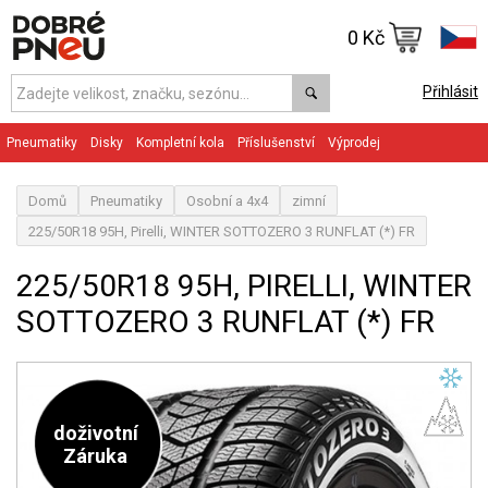
0 Kč
Přihlásit
Pneumatiky
Disky
Kompletní kola
Příslušenství
Výprodej
Domů
Pneumatiky
Osobní a 4x4
zimní
225/50R18 95H, Pirelli, WINTER SOTTOZERO 3 RUNFLAT (*) FR
225/50R18 95H, PIRELLI, WINTER
SOTTOZERO 3 RUNFLAT (*) FR
doživotní
Záruka