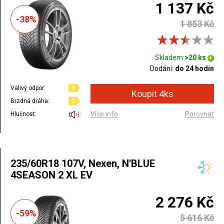
1 137 Kč
-38%
1 853 Kč
Skladem:
>20 ks
Dodání:
do 24 hodin
Valivý odpor:
D
Brzdná dráha:
D
Více info
Porovnat
Hlučnost:
235/60R18 107V, Nexen, N'BLUE
4SEASON 2 XL EV
2 276 Kč
-59%
5 616 Kč