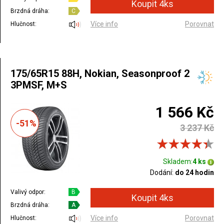
Brzdná dráha:
C
Více info
Porovnat
Hlučnost:
175/65R15 88H, Nokian, Seasonproof 2
3PMSF, M+S
1 566 Kč
-51%
3 237 Kč
Skladem:
4 ks
Dodání:
do 24 hodin
Valivý odpor:
B
Brzdná dráha:
A
Více info
Porovnat
Hlučnost: