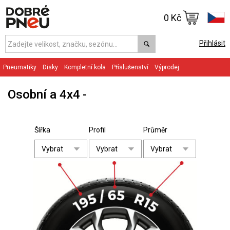
0 Kč
Přihlásit
Pneumatiky
Disky
Kompletní kola
Příslušenství
Výprodej
Osobní a 4x4
Šířka
Profil
Průměr