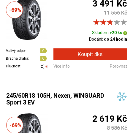
3 491 Kč
-69%
11 556 Kč
Skladem:
>20 ks
Dodání:
do 24 hodin
Valivý odpor:
C
Brzdná dráha:
C
Více info
Porovnat
Hlučnost:
245/60R18 105H, Nexen, WINGUARD
Sport 3 EV
2 619 Kč
-69%
8 586 Kč