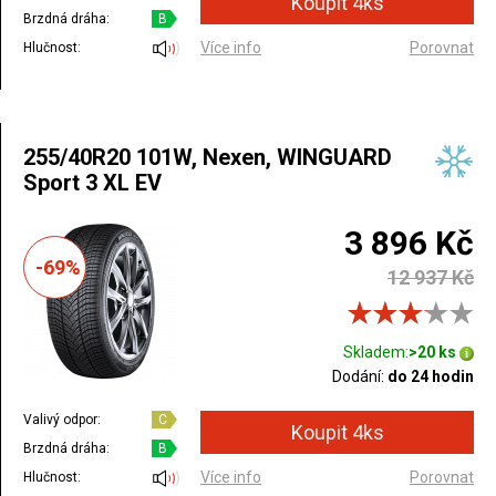
Brzdná dráha:
B
Více info
Porovnat
Hlučnost:
255/40R20 101W, Nexen, WINGUARD
Sport 3 XL EV
3 896 Kč
-69%
12 937 Kč
Skladem:
>20 ks
Dodání:
do 24 hodin
Valivý odpor:
C
Brzdná dráha:
B
Více info
Porovnat
Hlučnost: