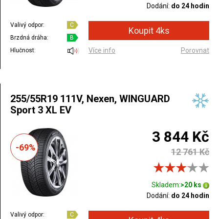
Dodání:
do 24 hodin
Valivý odpor:
C
Brzdná dráha:
B
Více info
Porovnat
Hlučnost:
255/55R19 111V, Nexen, WINGUARD
Sport 3 XL EV
3 844 Kč
-69%
12 761 Kč
Skladem:
>20 ks
Dodání:
do 24 hodin
Valivý odpor:
C