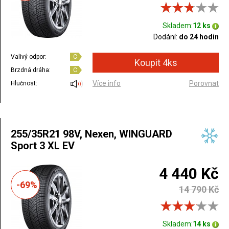
Skladem:
12 ks
Dodání:
do 24 hodin
Valivý odpor:
C
Brzdná dráha:
C
Více info
Porovnat
Hlučnost:
255/35R21 98V, Nexen, WINGUARD
Sport 3 XL EV
4 440 Kč
-69%
14 790 Kč
Skladem:
14 ks