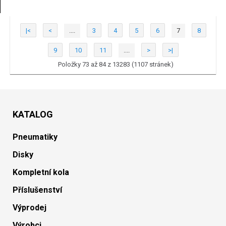
|<
<
....
3
4
5
6
7
8
9
10
11
....
>
>|
Položky 73 až 84 z 13283 (1107 stránek)
KATALOG
Pneumatiky
Disky
Kompletní kola
Příslušenství
Výprodej
Výrobci