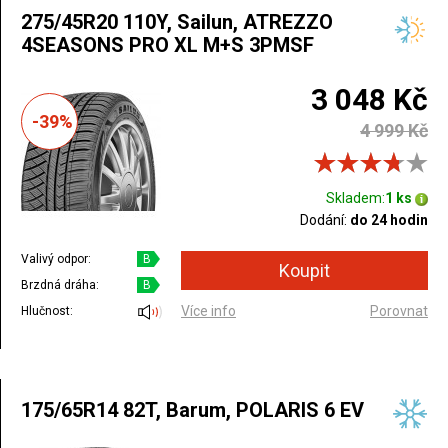
275/45R20 110Y, Sailun, ATREZZO
4SEASONS PRO XL M+S 3PMSF
3 048 Kč
-39%
4 999 Kč
Skladem:
1 ks
Dodání:
do 24 hodin
Valivý odpor:
B
Brzdná dráha:
B
Více info
Porovnat
Hlučnost:
175/65R14 82T, Barum, POLARIS 6 EV