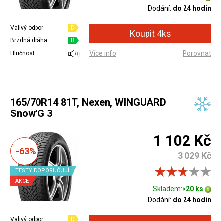
Dodání:
do 24 hodin
Valivý odpor:
D
Brzdná dráha:
B
Více info
Porovnat
Hlučnost:
165/70R14 81T, Nexen, WINGUARD
Snow'G 3
1 102 Kč
-63%
3 029 Kč
TESTY DOPORUČUJÍ
AKCE
Skladem:
>20 ks
Dodání:
do 24 hodin
Valivý odpor:
D