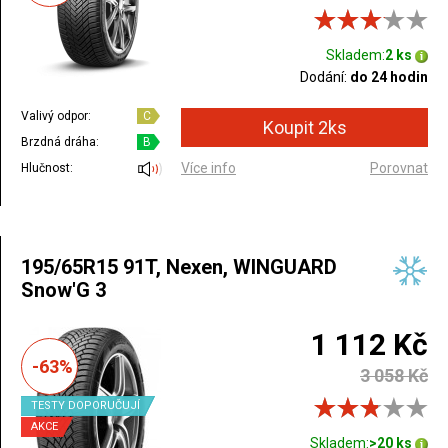
Skladem:
2 ks
Dodání:
do 24 hodin
Valivý odpor:
C
Brzdná dráha:
B
Více info
Porovnat
Hlučnost:
195/65R15 91T, Nexen, WINGUARD
Snow'G 3
1 112 Kč
-63%
3 058 Kč
TESTY DOPORUČUJÍ
AKCE
Skladem:
>20 ks