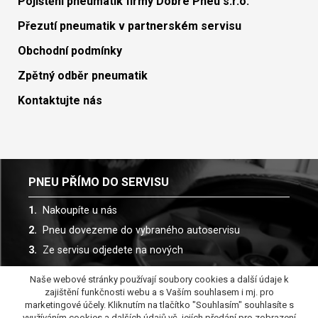
Pojištění pneumatik firmy Dobré Pneu s.r.o.
Přezutí pneumatik v partnerském servisu
Obchodní podmínky
Zpětný odběr pneumatik
Kontaktujte nás
PNEU PŘÍMO DO SERVISU
Nakoupíte u nás
Pneu dovezeme do vybraného autoservisu
Ze servisu odjedete na nových
Naše webové stránky používají soubory cookies a další údaje k
Spolupracujeme s více než 30 autoservisy
zajištění funkčnosti webu a s Vaším souhlasem i mj. pro
marketingové účely. Kliknutím na tlačítko "Souhlasím" souhlasíte s
využíváním cookies a dalších údajů vč. jejích předání pro zobrazení