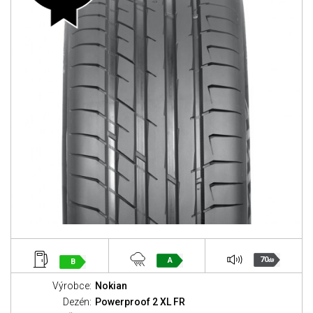
70
A
B
dB
Výrobce:
Nokian
Dezén:
Powerproof 2 XL FR