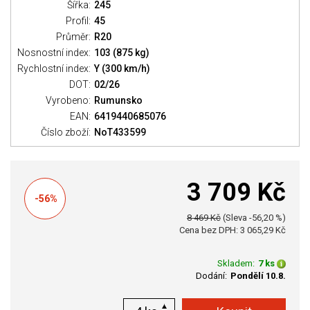
Šířka:
245
Profil:
45
Průměr:
R20
Nosnostní index:
103 (875 kg)
Rychlostní index:
Y (300 km/h)
DOT:
02/26
Vyrobeno:
Rumunsko
EAN:
6419440685076
Číslo zboží:
NoT433599
3 709 Kč
-56%
8 469 Kč
(Sleva -56,20 %)
Cena bez DPH: 3 065,29 Kč
Skladem:
7 ks
Dodání:
Pondělí 10.8.