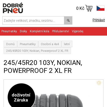
0 Kč
Přihlásit
Pneumatiky
Disky
Kompletní kola
Příslušenství
Výprodej
Domů
Pneumatiky
Osobní a 4x4
letní
245/45R20 103Y, Nokian, Powerproof 2 XL FR
245/45R20 103Y, NOKIAN,
POWERPROOF 2 XL FR
doživotní
Záruka