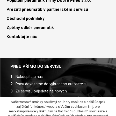
Pojištění pneumatik firmy Dobré Pneu s.r.o.
Přezutí pneumatik v partnerském servisu
Obchodní podmínky
Zpětný odběr pneumatik
Kontaktujte nás
PNEU PŘÍMO DO SERVISU
Nakoupíte u nás
Pneu dovezeme do vybraného autoservisu
Ze servisu odjedete na nových
Naše webové stránky používají soubory cookies a další údaje k
Spolupracujeme s více než 30 autoservisy
zajištění funkčnosti webu a s Vaším souhlasem i mj. pro
marketingové účely. Kliknutím na tlačítko "Souhlasím" souhlasíte s
využíváním cookies a dalších údajů vč. jejích předání pro zobrazení