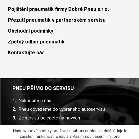
Pojištění pneumatik firmy Dobré Pneu s.r.o.
Přezutí pneumatik v partnerském servisu
Obchodní podmínky
Zpětný odběr pneumatik
Kontaktujte nás
PNEU PŘÍMO DO SERVISU
Nakoupíte u nás
Pneu dovezeme do vybraného autoservisu
Ze servisu odjedete na nových
Naše webové stránky používají soubory cookies a další údaje k
Spolupracujeme s více než 30 autoservisy
zajištění funkčnosti webu a s Vaším souhlasem i mj. pro