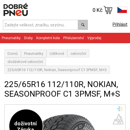
0 Kč
Přihlásit
Pneumatiky
Disky
Kompletní kola
Příslušenství
Výprodej
Domů
Pneumatiky
Užitkové
celoroční
dodávkové celoroční
225/65R16 112/110R, Nokian, Seasonproof C1 3PMSF, M+S
225/65R16 112/110R, NOKIAN,
SEASONPROOF C1 3PMSF, M+S
doživotní
Záruka