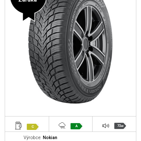
72
A
C
dB
Výrobce:
Nokian