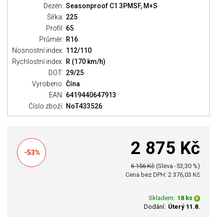
Dezén:
Seasonproof C1 3PMSF, M+S
Šířka:
225
Profil:
65
Průměr:
R16
Nosnostní index:
112/110
Rychlostní index:
R (170 km/h)
DOT:
29/25
Vyrobeno:
Čína
EAN:
6419440647913
Číslo zboží:
NoT433526
2 875 Kč
-53%
6 156 Kč
(Sleva -53,30 %)
Cena bez DPH: 2 376,03 Kč
Skladem:
18 ks
Dodání:
Úterý 11.8.