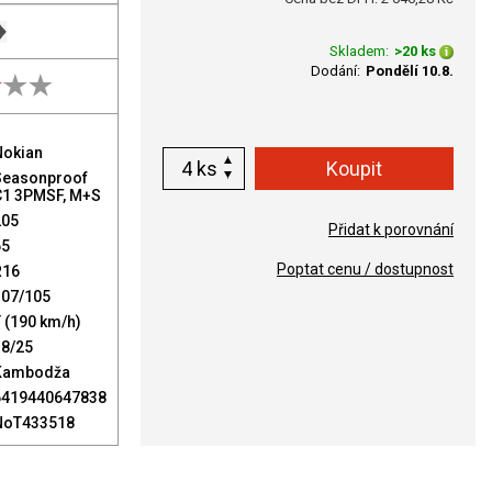
Skladem:
>20 ks
Dodání:
Pondělí 10.8.
Nokian
ks
Seasonproof
C1 3PMSF, M+S
205
Přidat k porovnání
65
Poptat cenu / dostupnost
R16
107/105
 (190 km/h)
18/25
Kambodža
6419440647838
NoT433518