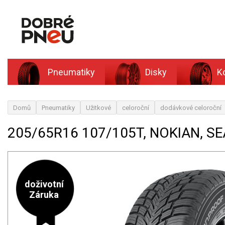
Pneumatiky
Disky
K
Domů
Pneumatiky
Užitkové
celoroční
dodávkové celoroční
205/65R16 107/105T, NOKIAN, 
doživotní
Záruka