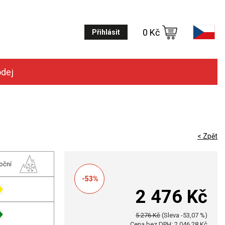
0 Kč
Přihlásit
odej
< Zpět
oční
-53%
2 476 Kč
5 276 Kč
(Sleva -53,07 %)
Cena bez DPH: 2 046,28 Kč