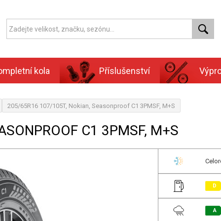
ompletní kola
Příslušenství
Výpr
205/65R16 107/105T, Nokian, Seasonproof C1 3PMSF, M+S
SEASONPROOF C1 3PMSF, M+S
Celor
D
A