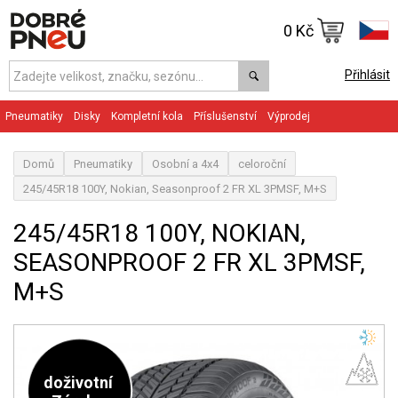
0 Kč
Přihlásit
Pneumatiky
Disky
Kompletní kola
Příslušenství
Výprodej
Domů
Pneumatiky
Osobní a 4x4
celoroční
245/45R18 100Y, Nokian, Seasonproof 2 FR XL 3PMSF, M+S
245/45R18 100Y, NOKIAN,
SEASONPROOF 2 FR XL 3PMSF,
M+S
doživotní