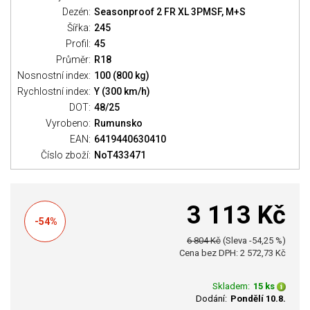
Dezén:
Seasonproof 2 FR XL 3PMSF, M+S
Šířka:
245
Profil:
45
Průměr:
R18
Nosnostní index:
100 (800 kg)
Rychlostní index:
Y (300 km/h)
DOT:
48/25
Vyrobeno:
Rumunsko
EAN:
6419440630410
Číslo zboží:
NoT433471
3 113 Kč
-54%
6 804 Kč
(Sleva -54,25 %)
Cena bez DPH: 2 572,73 Kč
Skladem:
15 ks
Dodání:
Pondělí 10.8.