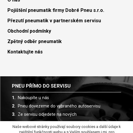
Pojištění pneumatik firmy Dobré Pneu s.r.o.
Přezutí pneumatik v partnerském servisu
Obchodní podmínky
Zpětný odběr pneumatik
Kontaktujte nás
PNEU PŘÍMO DO SERVISU
Nakoupíte u nás
Pneu dovezeme do vybraného autoservisu
Ze servisu odjedete na nových
Naše webové stránky používají soubory cookies a další údaje k
Spolupracujeme s více než 30 autoservisy
zajištění funkčnosti webu a s Vaším souhlasem i mj. pro