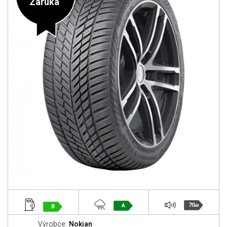
Záruka
70
A
B
dB
Výrobce:
Nokian