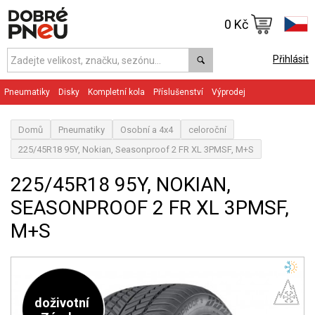
0 Kč
Přihlásit
Pneumatiky
Disky
Kompletní kola
Příslušenství
Výprodej
Domů
Pneumatiky
Osobní a 4x4
celoroční
225/45R18 95Y, Nokian, Seasonproof 2 FR XL 3PMSF, M+S
225/45R18 95Y, NOKIAN,
SEASONPROOF 2 FR XL 3PMSF,
M+S
doživotní