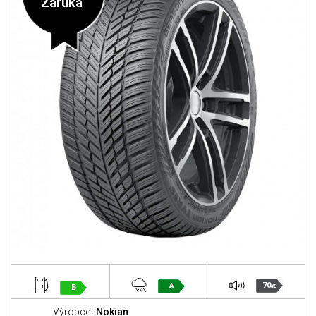
Záruka
70
A
B
dB
Výrobce:
Nokian