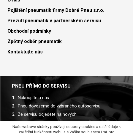
Pojištění pneumatik firmy Dobré Pneu s.r.o.
Přezutí pneumatik v partnerském servisu
Obchodní podmínky
Zpětný odběr pneumatik
Kontaktujte nás
PNEU PŘÍMO DO SERVISU
Nakoupíte u nás
Pneu dovezeme do vybraného autoservisu
Ze servisu odjedete na nových
Naše webové stránky používají soubory cookies a další údaje k
Spolupracujeme s více než 30 autoservisy
zajištění funkčnosti webu a s Vaším souhlasem i mj. pro