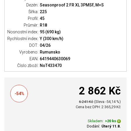
Dezén:
Seasonproof 2 FR XL 3PMSF, M+S
Šířka:
225
Profil:
45
Průměr:
R18
Nosnostní index:
95 (690 kg)
Rychlostní index:
Y (300 km/h)
DOT:
04/26
Vyrobeno:
Rumunsko
EAN:
6419440630069
Číslo zboží:
NoT433470
2 862 Kč
-54%
6 241 Kč
(Sleva -54,14 %)
Cena bez DPH: 2 365,29 Kč
Skladem:
>20 ks
Dodání:
Úterý 11.8.